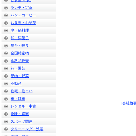
飲食店(和食)
ランチ・定食
パン・コーヒー
お弁当・お惣菜
串・鍋料理
和・洋菓子
屋台・軽食
全国特産物
食料品販売
花・園芸
果物・野菜
不動産
住宅・住まい
車・駐車
[会社概要
レンタル・中古
趣味・娯楽
スポーツ関連
クリーニング・洗濯