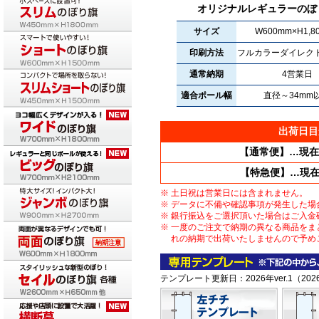
オリジナルレギュラーのぼ
サイズ
W600mm×H1,8
印刷方法
フルカラーダイレク
通常納期
4営業日
適合ポール幅
直径～34mm
出荷日目
【通常便】…現在
【特急便】…現
土日祝は営業日には含まれません。
データに不備や確認事項が発生した場
銀行振込をご選択頂いた場合はご入金
一度のご注文で納期の異なる商品をま
れの納期で出荷いたしませんので予め
テンプレート更新日：2026年ver.1（202