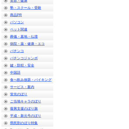
美容・健康
塾・スクール・受験
商品PR
パソコン
ペット関連
葬儀・墓地・仏壇
病院・薬・健康・エコ
パチンコ
パチンコジャンボ
鍵・防犯・安全
中国語
食べ飲み放題・バイキング
サービス・案内
蛍光のぼり
ご当地キャラのぼり
復興支援のぼり旗
平成・新元号のぼり
県民割のぼり特集