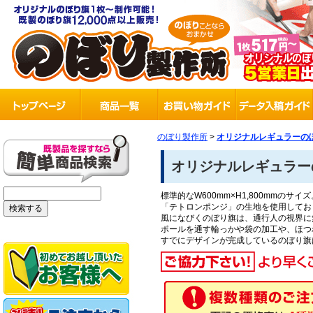
のぼり製作所
>
オリジナルレギュラーのぼ
オリジナルレギュラー
標準的なW600mm×H1,800mmの
「テトロンポンジ」の生地を使用してお
風になびくのぼり旗は、通行人の視界に
ポールを通す輪っかや袋の加工や、ほつ
すでにデザインが完成しているのぼり旗