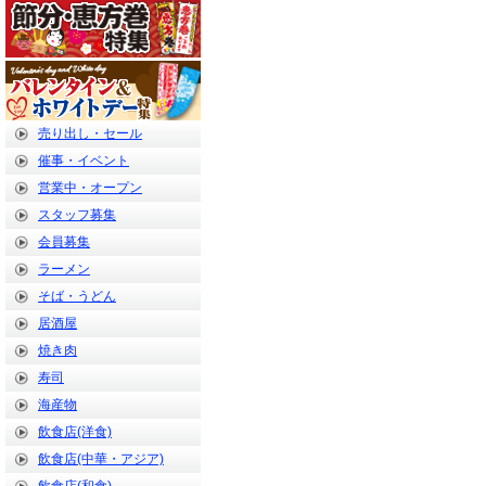
売り出し・セール
催事・イベント
営業中・オープン
スタッフ募集
会員募集
ラーメン
そば・うどん
居酒屋
焼き肉
寿司
海産物
飲食店(洋食)
飲食店(中華・アジア)