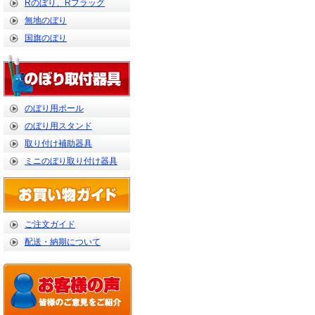
Rのぼり、Rフラッグ
無地のぼり
国旗のぼり
のぼり用ポール
のぼり用スタンド
取り付け補助器具
ミニのぼり取り付け器具
ご注文ガイド
配送・納期について