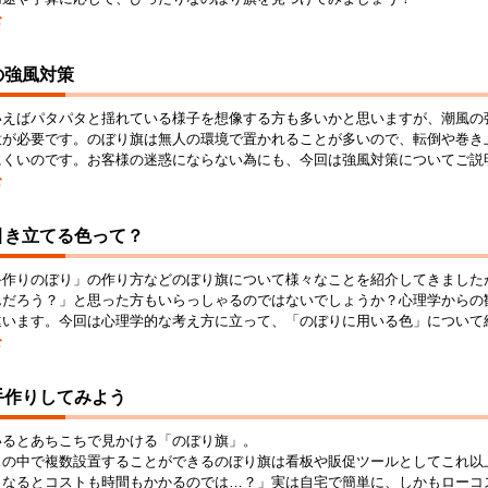
む
の強風対策
いえばパタパタと揺れている様子を想像する方も多いかと思いますが、潮風の
意が必要です。のぼり旗は無人の環境で置かれることが多いので、転倒や巻き
にくいのです。お客様の迷惑にならない為にも、今回は強風対策についてご説
む
引き立てる色って？
手作りのぼり」の作り方などのぼり旗について様々なことを紹介してきました
んだろう？」と思った方もいらっしゃるのではないでしょうか？心理学からの
違います。今回は心理学的な考え方に立って、「のぼりに用いる色」について
む
手作りしてみよう
いるとあちこちで見かける「のぼり旗」。
スの中で複数設置することができるのぼり旗は看板や販促ツールとしてこれ以
となるとコストも時間もかかるのでは…？」実は自宅で簡単に、しかもローコ