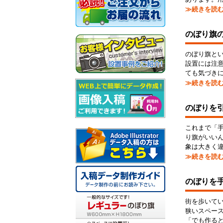
≫続きを読
のぼり旗
のぼり旗と
設置には注
ても気づき
≫続きを読
のぼりを
これまで「
り旗がいい
象は大きく
≫続きを読
のぼりを
街を歩いて
狭いスペー
「でも作る