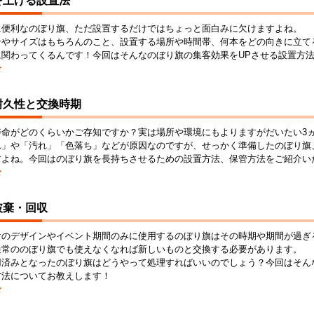
を上げる設置法
に便利なのぼり旗、ただ設置するだけではちょっと面白みに欠けますよね。
ンやサイズはもちろんのこと、設置する場所や時間帯、何本をどの向きに立て
に関わってくるんです！今回はそんなのぼり旗の集客効果をUPさせる設置方
む
耐久性と交換時期
寿命がどのくらいかご存知ですか？実は場所や環境にもよりますがだいたい3
れ」や「汚れ」「色落ち」などが原因なのですが、せっかく準備したのぼり旗
すよね。今回はのぼり旗を長持ちさせるための設置方法、保管方法をご紹介い
む
破棄・回収
けのデザインやイベント期間のみに使用するのぼり旗はその時期や期間が過ぎ
通常ののぼり旗でも使えなくなれば新しいものと交換する必要があります。
用済みとなったのぼり旗はどうやって処理すればいいのでしょう？今回はそん
方法についてお教えします！
む