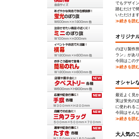
でもデザイ
踏むだけで
いただけま
≫続きを読
オリジナ
のぼり製作
ラン」があ
今回はこの
≫続きを読
オシャレ
最近よく見か
実は蛍光の
に使われる
今回はそん
≫続きを読
大人気の