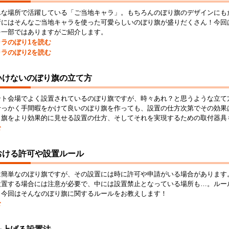
んな場所で活躍している「ご当地キャラ」。もちろんのぼり旗のデザインにも
所にはそんなご当地キャラを使った可愛らしいのぼり旗が盛りだくさん！今回
を一部ではありますがご紹介します。
ラのぼり1を読む
ラのぼり2を読む
いけないのぼり旗の立て方
ント会場でよく設置されているのぼり旗ですが、時々あれ？と思うような立て
せっかく手間暇をかけて良いのぼり旗を作っても、設置の仕方次第でその効果
り旗をより効果的に見せる設置の仕方、そしてそれを実現するための取付器具
む
おける許可や設置ルール
は簡単なのぼり旗ですが、その設置には時に許可や申請がいる場合があります
設置する場合には注意が必要で、中には設置禁止となっている場所も…。ルー
。今回はそんなのぼり旗に関するルールをお教えします！
む