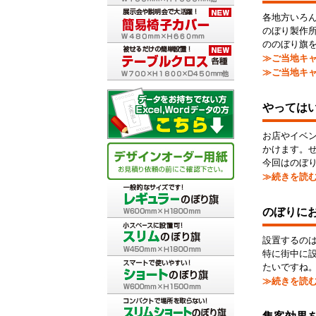
各地方いろ
のぼり製作
ののぼり旗
≫ご当地キャ
≫ご当地キャ
やっては
お店やイベ
かけます。
今回はのぼ
≫続きを読
のぼりに
設置するの
特に街中に
たいですね
≫続きを読