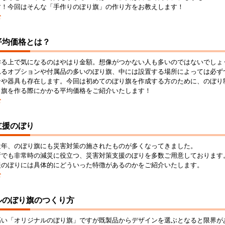
す！今回はそんな「手作りのぼり旗」の作り方をお教えします！
む
平均価格とは？
作る上で気になるのはやはり金額。想像がつかない人も多いのではないでしょ
れるオプションや付属品の多いのぼり旗、中には設置する場所によっては必ず
ンや器具も存在します。今回は初めてのぼり旗を作成する方のために、のぼり
り旗を作る際にかかる平均価格をご紹介いたします！
む
支援のぼり
近年、のぼり旗にも災害対策の施されたものが多くなってきました。
所でも非常時の減災に役立つ、災害対策支援のぼりを多数ご用意しております
援のぼりには具体的にどういった特徴があるのかをご紹介いたします。
む
ルのぼり旗のつくり方
高い「オリジナルのぼり旗」ですが既製品からデザインを選ぶとなると限界が