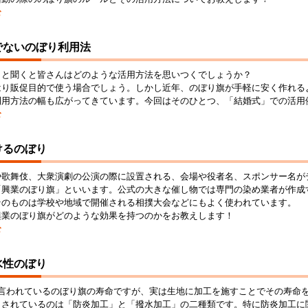
む
でないのぼり利用法
」と聞くと皆さんはどのような活用方法を思いつくでしょうか？
はり販促目的で使う場合でしょう。しかし近年、のぼり旗が手軽に安く作れる
利用方法の幅も広がってきています。今回はそのひとつ、「結婚式」での活用
む
けるのぼり
や歌舞伎、大衆演劇の公演の際に設置される、会場や役者名、スポンサー名が
「興業のぼり旗」といいます。公式の大きな催し物では専門の染め業者が作成
そのものは学校や地域で開催される相撲大会などにもよく使われています。
興業のぼり旗がどのような効果を持つのかをお教えします！
む
水性のぼり
と言われているのぼり旗の寿命ですが、実は生地に加工を施すことでその寿命
とされているのは「防炎加工」と「撥水加工」の二種類です。特に防炎加工に