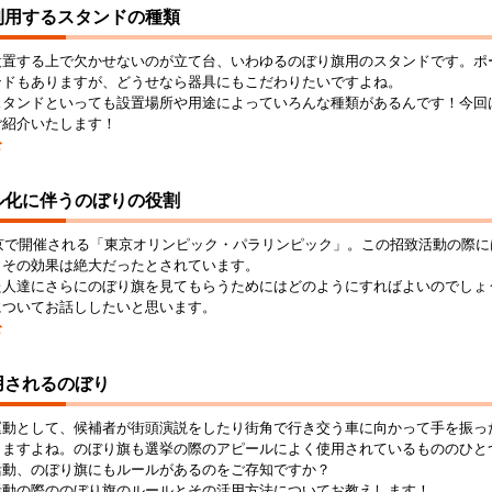
利用するスタンドの種類
設置する上で欠かせないのが立て台、いわゆるのぼり旗用のスタンドです。ポ
ンドもありますが、どうせなら器具にもこだわりたいですよね。
スタンドといっても設置場所や用途によっていろんな種類があるんです！今回
ご紹介いたします！
む
ル化に伴うのぼりの役割
東京で開催される「東京オリンピック・パラリンピック」。この招致活動の際
、その効果は絶大だったとされています。
た人達にさらにのぼり旗を見てもらうためにはどのようにすればよいのでしょ
についてお話ししたいと思います。
む
用されるのぼり
運動として、候補者が街頭演説をしたり街角で行き交う車に向かって手を振っ
りますよね。のぼり旗も選挙の際のアピールによく使用されているもののひと
活動、のぼり旗にもルールがあるのをご存知ですか？
活動の際ののぼり旗のルールとその活用方法についてお教えします！