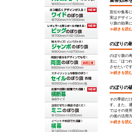
集客効果
宣伝や集客
実はデザイ
り旗の効果
≫続きを読
のぼりの
のぼり旗の
主に「ほつ
させたいで
≫続きを読
のぼりの
その季節だ
す。また、
ではその使
の後の活用
≫続きを読