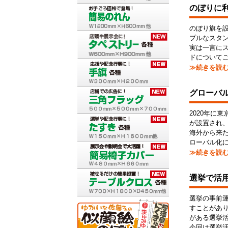
のぼりに
のぼり旗を
プルなスタ
実は一言に
ドについて
≫続きを読
グローバ
2020年に
が設置され
海外から来
ローバル化
≫続きを読
選挙で活
選挙の事前
すことがあ
がある選挙
今回は選挙