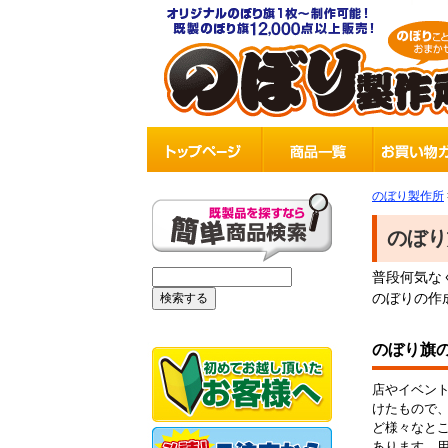
のぼり製作所
のぼり
普段何気な
のぼりの作
のぼり旗
店やイベン
けたもので
ど様々なと
あります。