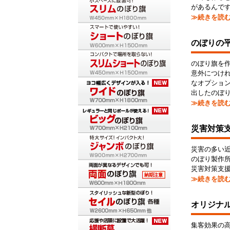
があるんで
≫続きを読
のぼりの
のぼり旗を
意外につけ
なオプショ
出したのぼ
≫続きを読
災害対策
災害の多い
のぼり製作
災害対策支
≫続きを読
オリジナ
集客効果の