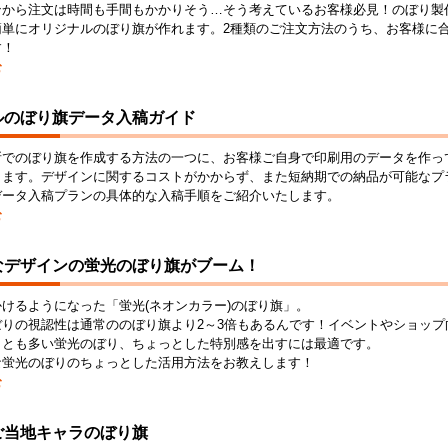
ンから注文は時間も手間もかかりそう…そう考えているお客様必見！のぼり製
簡単にオリジナルのぼり旗が作れます。2種類のご注文方法のうち、お客様に
す！
む
ルのぼり旗データ入稿ガイド
所でのぼり旗を作成する方法の一つに、お客様ご自身で印刷用のデータを作っ
ります。デザインに関するコストがかからず、また短納期での納品が可能なプ
データ入稿プランの具体的な入稿手順をご紹介いたします。
む
なデザインの蛍光のぼり旗がブーム！
けるようになった「蛍光(ネオンカラー)のぼり旗」。
ぼりの視認性は通常ののぼり旗より2～3倍もあるんです！イベントやショップ
ことも多い蛍光のぼり、ちょっとした特別感を出すには最適です。
な蛍光のぼりのちょっとした活用方法をお教えします！
む
ご当地キャラのぼり旗