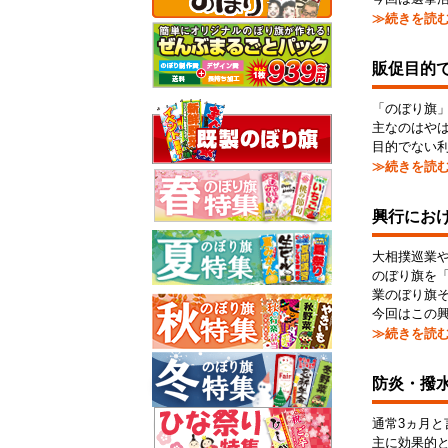
≫続きを読
販促目的
「のぼり旗
主なのはや
目的でない
≫続きを読
興行にお
大相撲巡業
のぼり旗を
業のぼり旗
今回はこの
≫続きを読
防炎・撥
通常3ヵ月
主に効果的