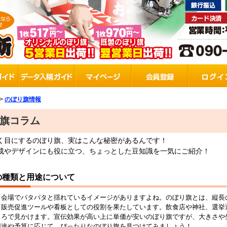
>
のぼり旗情報
旗コラム
く目にするのぼり旗、実はこんな秘密があるんです！
成やデザインにも役に立つ、ちょっとした豆知識を一気にご紹介！
の種類と用途について
ト会場でパタパタと揺れているイメージがありますよね。のぼり旗とは、縦長
、販売促進ツールや看板としての役割を果たしています。飲食店や神社、選挙
ころで見かけます。宣伝効果が高い上に単価が安いのぼり旗ですが、大きさや
用途や予算に応じて、ぴったりなのぼり旗を見つけてみましょう！