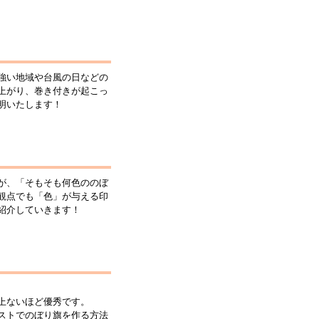
強い地域や台風の日などの
上がり、巻き付きが起こっ
明いたします！
が、「そもそも何色ののぼ
観点でも「色」が与える印
紹介していきます！
上ないほど優秀です。
ストでのぼり旗を作る方法