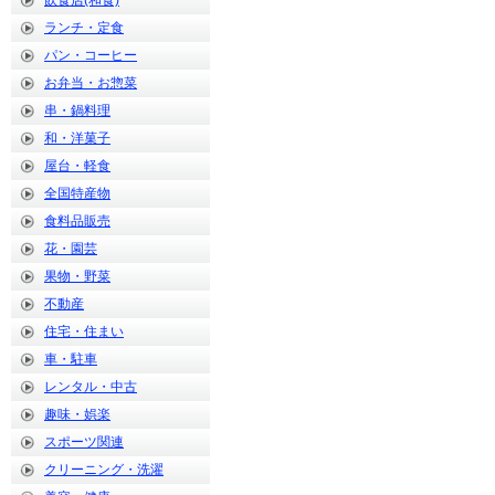
飲食店(和食)
ランチ・定食
パン・コーヒー
お弁当・お惣菜
串・鍋料理
和・洋菓子
屋台・軽食
全国特産物
食料品販売
花・園芸
果物・野菜
不動産
住宅・住まい
車・駐車
レンタル・中古
趣味・娯楽
スポーツ関連
クリーニング・洗濯