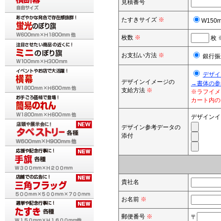
見積番号
たすきサイズ
※
W150m
枚数
※
枚
お支払い方法
※
銀行振
デザイ
デザインイメージの
→書体の参
支給方法
※
※ラフイメ
カート内の
デザインイ
デザイン参考データの
添付
貴社名
お名前
※
郵便番号
※
〒