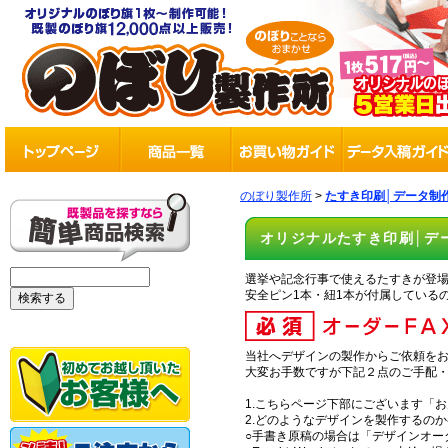
のぼり製作所
>
たすき印刷│データ制
オリジナルたすき印刷│デ
選挙や記念行事で使えるたすきが登
安全ピン1本・紐1本が付属している
当社へデザインの製作からご依頼を
大変お手数ですが下記２点のご手配
1.こちらページ下部にございます「
2.どのようなデザインを製作するの
○手書き原稿の場合は「デザインオー