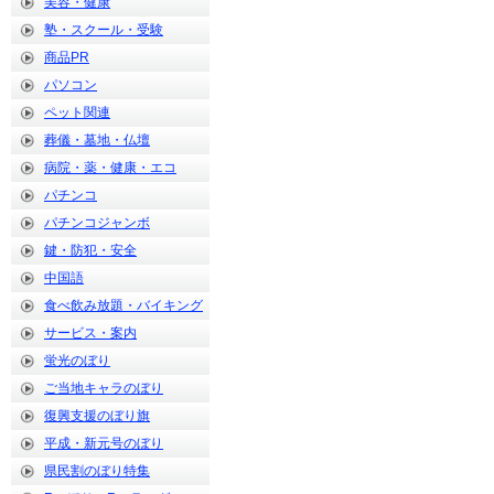
美容・健康
塾・スクール・受験
商品PR
パソコン
ペット関連
葬儀・墓地・仏壇
病院・薬・健康・エコ
パチンコ
パチンコジャンボ
鍵・防犯・安全
中国語
食べ飲み放題・バイキング
サービス・案内
蛍光のぼり
ご当地キャラのぼり
復興支援のぼり旗
平成・新元号のぼり
県民割のぼり特集