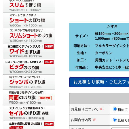
たすき
幅150mm～200mm
サイズ：
1,600mm（800m
印刷方法：
フルカラーダイレク
生地：
ターポリン
加工：
周囲カット・ハトメ3
付属品：
中央安全ピン1本・紐
お見積もり依頼・ご注文フ
お見積りについて
※
初めて
お問合せ内容
※
見積り