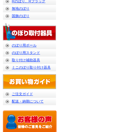
Rのぼり、Rフラッグ
無地のぼり
国旗のぼり
のぼり用ポール
のぼり用スタンド
取り付け補助器具
ミニのぼり取り付け器具
ご注文ガイド
配送・納期について