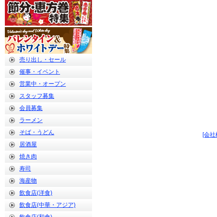
売り出し・セール
催事・イベント
営業中・オープン
スタッフ募集
会員募集
ラーメン
そば・うどん
[会社
居酒屋
焼き肉
寿司
海産物
飲食店(洋食)
飲食店(中華・アジア)