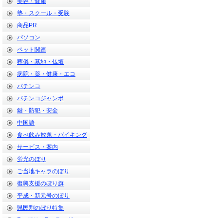
美容・健康
塾・スクール・受験
商品PR
パソコン
ペット関連
葬儀・墓地・仏壇
病院・薬・健康・エコ
パチンコ
パチンコジャンボ
鍵・防犯・安全
中国語
食べ飲み放題・バイキング
サービス・案内
蛍光のぼり
ご当地キャラのぼり
復興支援のぼり旗
平成・新元号のぼり
県民割のぼり特集