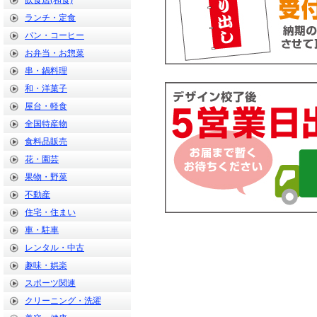
飲食店(和食)
ランチ・定食
パン・コーヒー
お弁当・お惣菜
串・鍋料理
和・洋菓子
屋台・軽食
全国特産物
食料品販売
花・園芸
果物・野菜
不動産
住宅・住まい
車・駐車
レンタル・中古
趣味・娯楽
スポーツ関連
クリーニング・洗濯