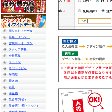
売り出し・セール
催事・イベント
営業中・オープン
スタッフ募集
会員募集
ラーメン
そば・うどん
居酒屋
焼き肉
寿司
海産物
飲食店(洋食)
飲食店(中華・アジア)