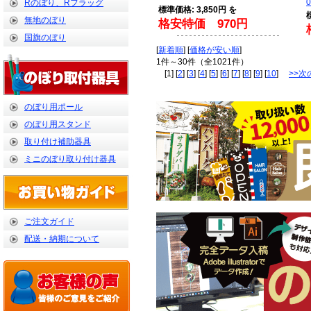
0
Rのぼり、Rフラッグ
標準価格: 3,850円 を
無地のぼり
格安特価 970円
国旗のぼり
[
新着順
] [
価格が安い順
]
1件～30件（全1021件）
[1] [
2
] [
3
] [
4
] [
5
] [
6
] [
7
] [
8
] [
9
] [
10
]
>>次
のぼり用ポール
のぼり用スタンド
取り付け補助器具
ミニのぼり取り付け器具
ご注文ガイド
配送・納期について