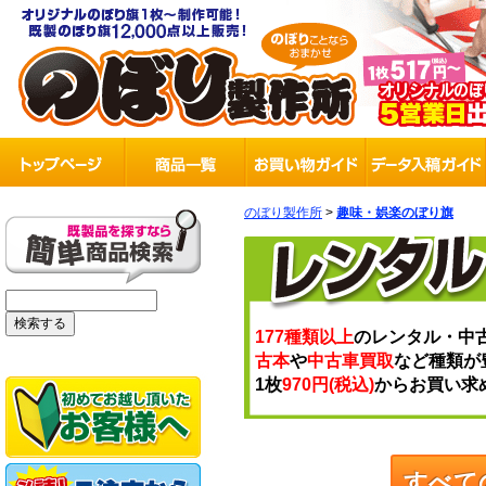
のぼり製作所
>
趣味・娯楽のぼり旗
177種類以上
のレンタル・中
古本
や
中古車買取
など種類が
1枚
970円(税込)
からお買い求
すべて