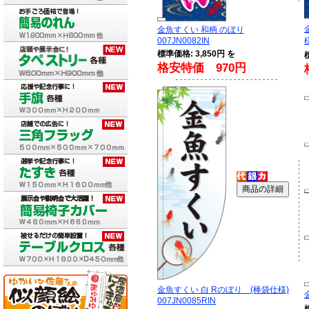
金魚すくい 和柄 のぼり
007JN0082IN
様
標準価格: 3,850円 を
格安特価 970円
金魚すくい 白 Rのぼり (棒袋仕様)
007JN0085RIN