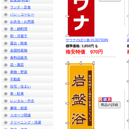
飲食店(和食)
ランチ・定食
パン・コーヒー
お弁当・お惣菜
串・鍋料理
和・洋菓子
サウナのぼり旗 0130793IN
屋台・軽食
標準価格: 3,850円 を
全国特産物
格安特価 970円
食料品販売
花・園芸
果物・野菜
不動産
住宅・住まい
車・駐車
レンタル・中古
趣味・娯楽
スポーツ関連
クリーニング・洗濯