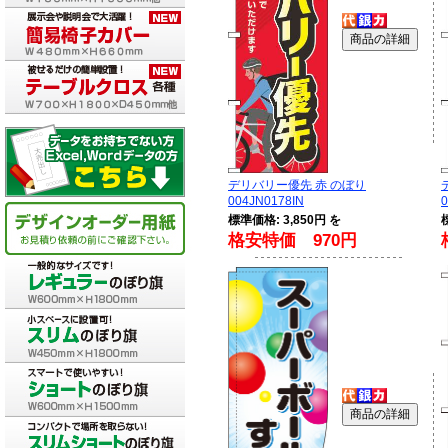
デリバリー優先 赤 のぼり
004JN0178IN
0
標準価格: 3,850円 を
格安特価 970円