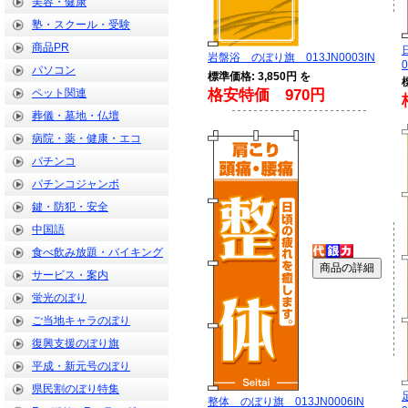
美容・健康
塾・スクール・受験
商品PR
岩盤浴 のぼり旗 013JN0003IN
0
パソコン
標準価格: 3,850円 を
ペット関連
格安特価 970円
葬儀・墓地・仏壇
病院・薬・健康・エコ
パチンコ
パチンコジャンボ
鍵・防犯・安全
中国語
食べ飲み放題・バイキング
サービス・案内
蛍光のぼり
ご当地キャラのぼり
復興支援のぼり旗
平成・新元号のぼり
県民割のぼり特集
整体 のぼり旗 013JN0006IN