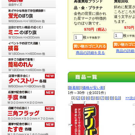
高価買取ブランド
買取回収
斜めに配置
品・金・プラチナ
ころどころ
金色の背景に描かれ
違う文字が
た星マークが特徴的
ちます。
なのぼり旗です。
970
970円（税込）
枚
※半角
枚
※半角数字
商品の詳細
商品の詳細を見る
[
新着順
] [
価格が安い順
]
1件～30件（全1021件）
[1] [
2
] [
3
] [
4
] [
5
] [
6
] [
7
] [
8
] [
9
] [
10
]
>>次