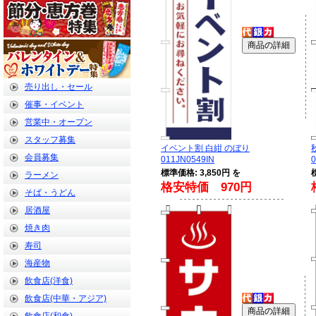
売り出し・セール
催事・イベント
営業中・オープン
スタッフ募集
イベント割 白紺 のぼり
会員募集
011JN0549IN
0
標準価格: 3,850円 を
ラーメン
格安特価 970円
そば・うどん
居酒屋
焼き肉
寿司
海産物
飲食店(洋食)
飲食店(中華・アジア)