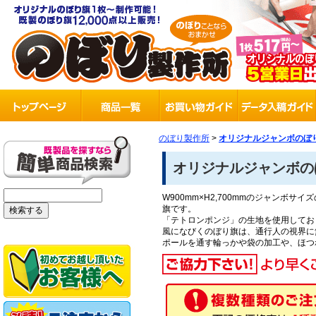
のぼり製作所
>
オリジナルジャンボのぼり
オリジナルジャンボの
W900mm×H2,700mmのジャン
旗です。
「テトロンポンジ」の生地を使用してお
風になびくのぼり旗は、通行人の視界に
ポールを通す輪っかや袋の加工や、ほつ