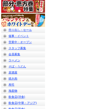
売り出し・セール
催事・イベント
営業中・オープン
スタッフ募集
会員募集
ラーメン
そば・うどん
居酒屋
焼き肉
寿司
海産物
飲食店(洋食)
飲食店(中華・アジア)