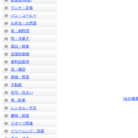
飲食店(和食)
ランチ・定食
パン・コーヒー
お弁当・お惣菜
串・鍋料理
和・洋菓子
屋台・軽食
全国特産物
食料品販売
花・園芸
果物・野菜
不動産
住宅・住まい
[会社概要
車・駐車
レンタル・中古
趣味・娯楽
スポーツ関連
クリーニング・洗濯