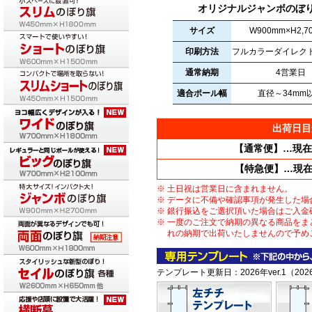
オリジナルジャンボのぼ
サイズ
W900mm×H2,7
印刷方法
フルカラーダイレク
通常納期
4営業日
適合ポール幅
直径～34mm
出荷日目
【通常便】…現在
【特急便】…現
土日祝は営業日に含まれません。
データに不備や確認事項が発生した場
銀行振込をご選択頂いた場合はご入金
一度のご注文で納期の異なる商品をま
れの納期で出荷いたしませんので予め
テンプレート更新日：2026年ver.1（202