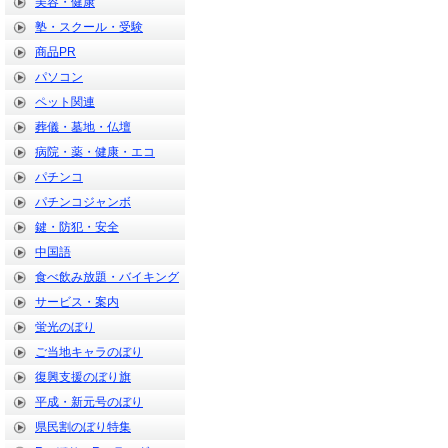
美容・健康
塾・スクール・受験
商品PR
パソコン
ペット関連
葬儀・墓地・仏壇
病院・薬・健康・エコ
パチンコ
パチンコジャンボ
鍵・防犯・安全
中国語
食べ飲み放題・バイキング
サービス・案内
蛍光のぼり
ご当地キャラのぼり
復興支援のぼり旗
平成・新元号のぼり
県民割のぼり特集