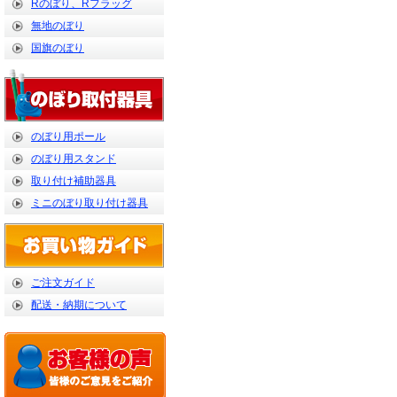
Rのぼり、Rフラッグ
無地のぼり
国旗のぼり
のぼり用ポール
のぼり用スタンド
取り付け補助器具
ミニのぼり取り付け器具
ご注文ガイド
配送・納期について