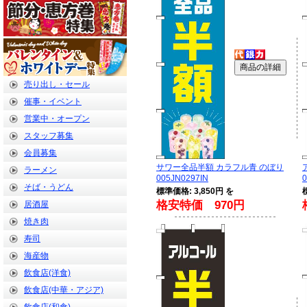
売り出し・セール
催事・イベント
営業中・オープン
スタッフ募集
会員募集
サワー全品半額 カラフル青 のぼり
ラーメン
005JN0297IN
0
そば・うどん
標準価格: 3,850円 を
格安特価 970円
居酒屋
焼き肉
寿司
海産物
飲食店(洋食)
飲食店(中華・アジア)