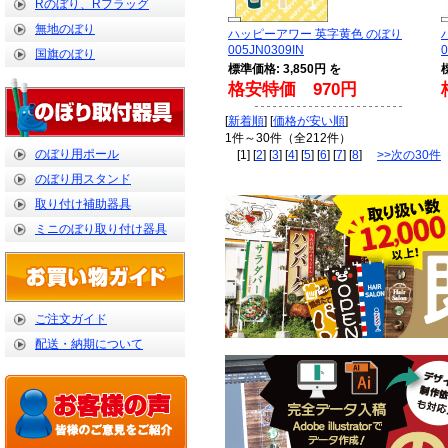
Rのぼり、Rフラッグ
無地のぼり
ハッピーアワー 英字黄色 のぼり
005JN0309IN
0
国旗のぼり
標準価格: 3,850円 を
格安特価 970円
[
新着順
] [
価格が安い順
]
1件～30件（全212件）
のぼり用ポール
[1] [
2
] [
3
] [
4
] [
5
] [
6
] [
7
] [
8
]
>>次の30件
のぼり用スタンド
取り付け補助器具
ミニのぼり取り付け器具
ご注文ガイド
配送・納期について