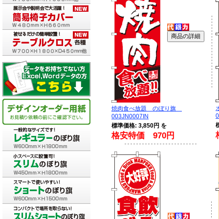
焼肉食べ放題 のぼり旗
0
003JN0007IN
標準価格: 3,850円 を
格安特価 970円