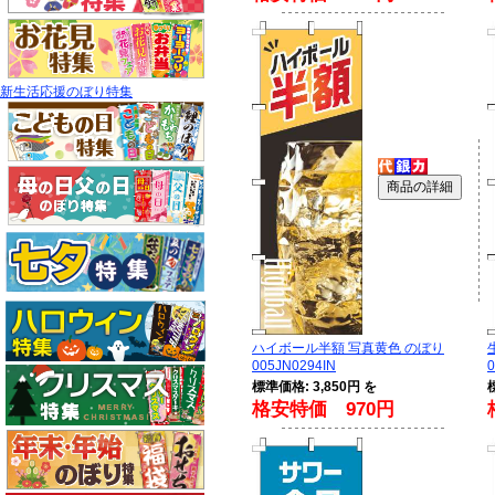
新生活応援のぼり特集
ハイボール半額 写真黄色 のぼり
005JN0294IN
0
標準価格: 3,850円 を
格安特価 970円