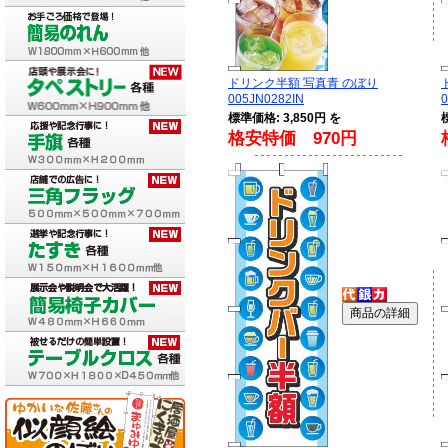
ドリンク半額 写真青 のぼり
005JN0282IN
0
標準価格: 3,850円 を
格安特価 970円