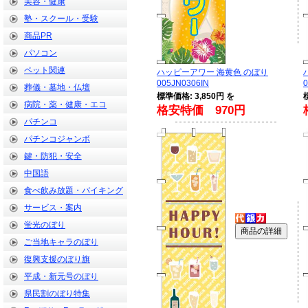
美容・健康
塾・スクール・受験
商品PR
パソコン
ペット関連
ハッピーアワー 海黄色 のぼり
005JN0306IN
0
葬儀・墓地・仏壇
標準価格: 3,850円 を
病院・薬・健康・エコ
格安特価 970円
パチンコ
パチンコジャンボ
鍵・防犯・安全
中国語
食べ飲み放題・バイキング
サービス・案内
蛍光のぼり
ご当地キャラのぼり
復興支援のぼり旗
平成・新元号のぼり
県民割のぼり特集