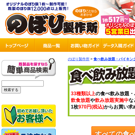
のぼり製作所
>
食べ飲み放題・バイキン
33種類以上
の食べ飲み放題・
飲食放題
や
飲み放題実施中
な
1枚
970円(税込)
からお買い求
すべての食