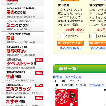
食べ放題
飲み放題食
お酒を提供しないお
のぼりいっ
店はこちら。かわい
きくした文
いイラスト入りで、
くからもよ
家族連れや女性に向
ます。乗り
けた宣伝に最適。
しっかり見
970円（税込）
970
枚
枚
※半角数字
※半角
商品の詳細を見る
商品の詳細
[
新着順
] [
価格が安い順
]
1件～30件（全212件）
[1] [
2
] [
3
] [
4
] [
5
] [
6
] [
7
] [
8
]
>>次の30件