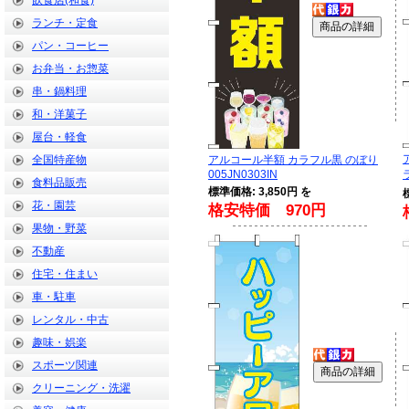
飲食店(和食)
ランチ・定食
パン・コーヒー
お弁当・お惣菜
串・鍋料理
和・洋菓子
屋台・軽食
全国特産物
アルコール半額 カラフル黒 のぼり
005JN0303IN
食料品販売
標準価格: 3,850円 を
花・園芸
格安特価 970円
果物・野菜
不動産
住宅・住まい
車・駐車
レンタル・中古
趣味・娯楽
スポーツ関連
クリーニング・洗濯