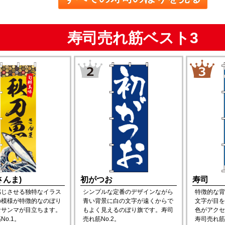
寿司売れ筋ベスト3
さんま)
初がつお
寿司
感じさせる独特なイラス
シンプルな定番のデザインながら
特徴的な背
の模様が特徴的なのぼり
青い背景に白の文字が遠くからで
文字が目を
なサンマが目立ちます。
もよく見えるのぼり旗です。寿司
色がアクセ
No.1。
売れ筋No.2。
寿司売れ筋N