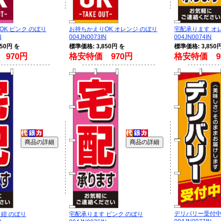
OK ピンク のぼり
お持ちかえりOK オレンジ のぼり
宅配承ります オ
N
004JN0073IN
004JN0074IN
50円 を
標準価格: 3,850円 を
標準価格: 3,850
970円
格安特価 970円
格安特価 9
デリバリー受付中
 紺 のぼり
宅配承ります ピンク のぼり