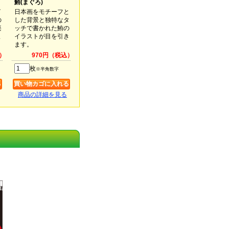
鮪(まぐろ)
イ
日本画をモチーフと
の
した背景と独特なタ
楽
ッチで書かれた鮪の
ま
イラストが目を引き
ます。
）
970円（税込）
枚
※半角数字
商品の詳細を見る