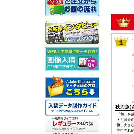
秋刀魚(
「和」を
トと背景
旗。大き
寿司売れ筋