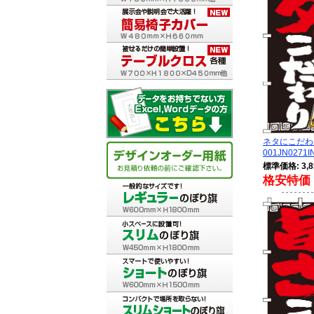
ネタにこだ
001JN0271I
標準価格: 3,8
格安特価 