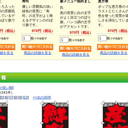
に
寿司
新メニュー始めまし
恵方巻
ころ入った
優しい雰囲気の淡い
ポップな恵方巻の
た
和の雰囲気
緑色の背景に「寿
ラストとたくさん
黒の背景に白の文字
しているデ
司」の文字がよく映
色を使った背景が
がよく目立つのぼり
のぼり旗で
えるデザインののぼ
しさを演出してい
旗。ハンコ調の文字
り旗です。
す。
がアクセントです。
0円（税込）
970円（税込）
970円（税込
970円（税込）
枚
枚
半角数字
※半角数字
※半角数字
枚
※半角数字
細を見る
商品の詳細を見る
商品の詳細を見る
商品の詳細を見る
が安い順
]
全341件）
[
5
] [
6
] [
7
] [
8
] [
9
] [
10
]
>>次の30件