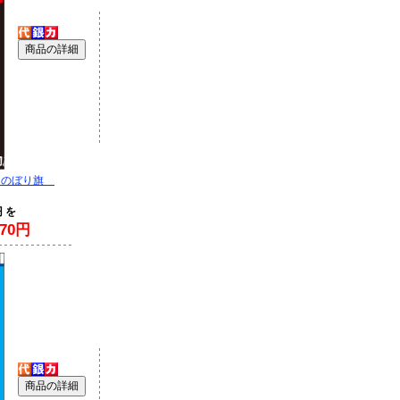
 のぼり旗
円 を
70円