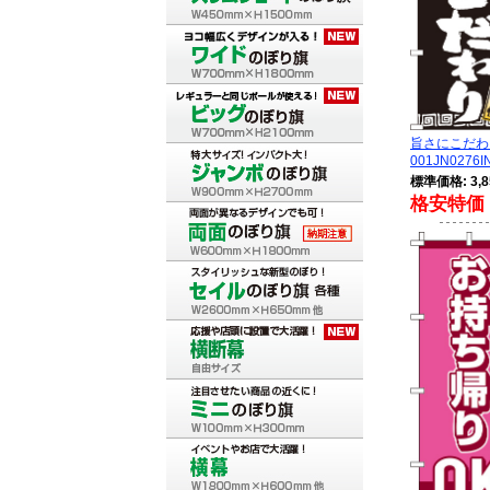
旨さにこだ
001JN0276I
標準価格: 3,8
格安特価 