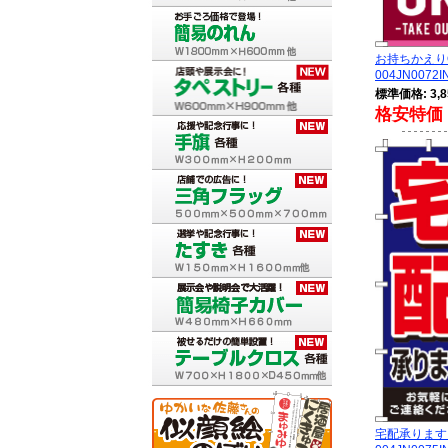
お持ちかえり
004JN0072I
標準価格: 3,8
格安特価 
宅配承ります