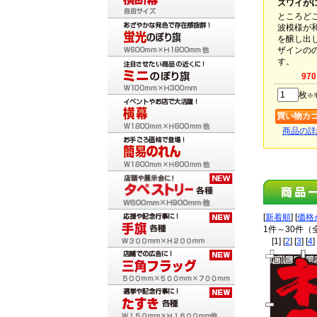
ズワイが
ところど
波模様が
を醸し出
ザインの
す。
97
枚
※
商品の詳
[
新着順
] [
価格
1件～30件（
[1] [
2
] [
3
] [
4
] 