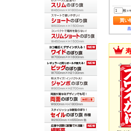
枚
※
商