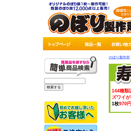
のぼり製作所
144種類
ズワイが
1枚
970