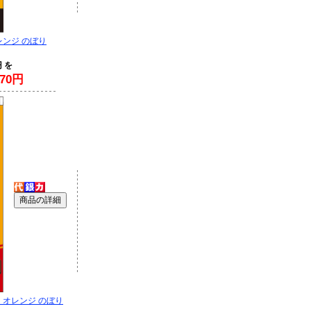
レンジ のぼり
円 を
70円
 オレンジ のぼり