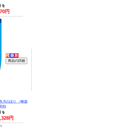
円 を
70円
色 Rのぼり (棒袋
RIN
円 を
328円