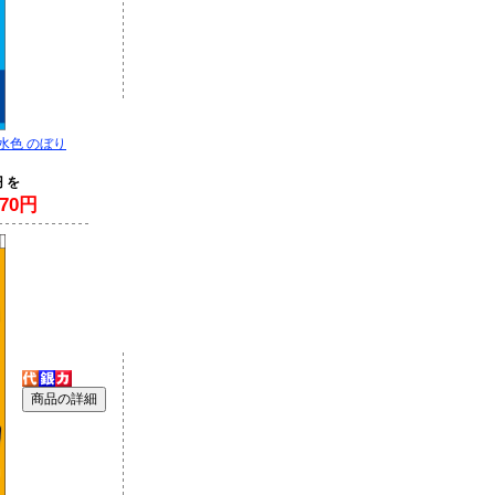
水色 のぼり
円 を
70円