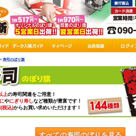
>
寿司のぼり旗
以上
の寿司関連をご用意！
に
や
にぎり寿し
など種類が豊富です！
円(税込)
からお買い求めいただけます！
すべての寿司のぼりを見る