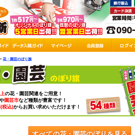
>
花・園芸のぼり旗
以上
の花・園芸関連をご用意！
や
園芸市
など種類が豊富です！
円(税込)
からお買い求めいただけます！
すべての花・園芸のぼりを見る