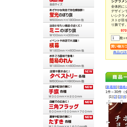
シクラメ
全体的に
デザイン
いシクラ
ストが目
り旗です
97
枚
※
商品の詳
[
新着順
] [
価格
1件～30件（
[1] [
2
] [
3
] [
4
] 