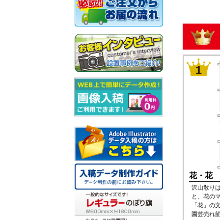
花・花
沢山散り
と、花の
「花」の
園芸売れ筋