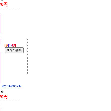
70円
24JN0002IN
 を
70円