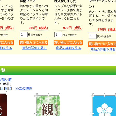
ン
洋蘭フェア
種入荷しました
フラワーアレンジ
シンプルな
淡い紫から黄色への
シンプルな背景に太
ント
ですが可愛
グラデーションと胡
いゴシック体で書か
色とりどりの花を
メンのイラ
蝶蘭のイラストが華
れた白文字のタイト
置することで遠く
を引くのぼ
やかなデザインで
ルがよく目立ちま
らでも目を引きま
。
す。
す。
す。
0円（税込）
970円（税込）
970円（税込）
970円（税込
枚
枚
半角数字
※半角数字
※半角数字
枚
※半角数字
細を見る
商品の詳細を見る
商品の詳細を見る
商品の詳細を見る
が安い順
]
全195件）
[
5
] [
6
] [
7
]
>>次の30件