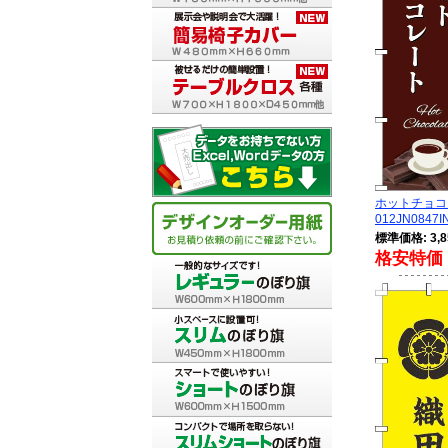
ホットチョコ
012JN0847I
標準価格: 3,8
格安特価 