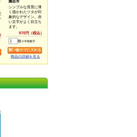
メ
園芸市
シンプルな背景に薄
く描かれたツタが印
配
象的なデザイン。赤
か
い文字がよく目立ち
ます。
970円（税込）
）
枚
※半角数字
商品の詳細を見る