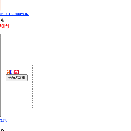
018JN0050IN
 を
70円
のぼり
 を