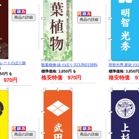
レートのぼり旗
観葉植物 緑 のぼり 013JN0158IN
明智光秀 家紋 のぼり
N
標準価格: 3,850円 を
標準価格: 3,850円
50円 を
格安特価 970円
格安特価 9
970円