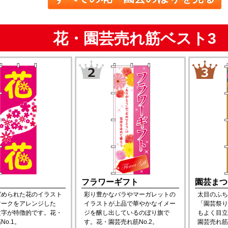
花・園芸売れ筋ベスト3
フラワーギフト
園芸まつ
ばめられた花のイラスト
彩り豊かなバラやマーガレットの
太目のふち
マークをアレンジした
イラストが上品で華やかなイメー
「園芸祭り
文字が特徴的です。花・
ジを醸し出しているのぼり旗で
もよく目立
No.1。
す。花・園芸売れ筋No.2。
園芸売れ筋N