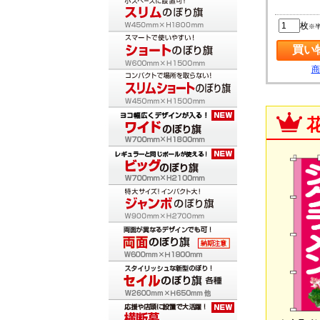
枚
※
商