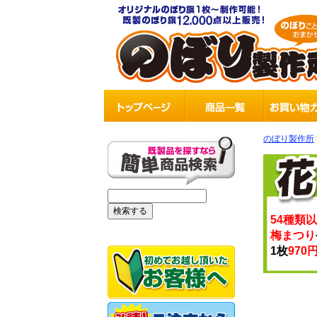
のぼり製作所
54種類
梅まつり
1枚
970