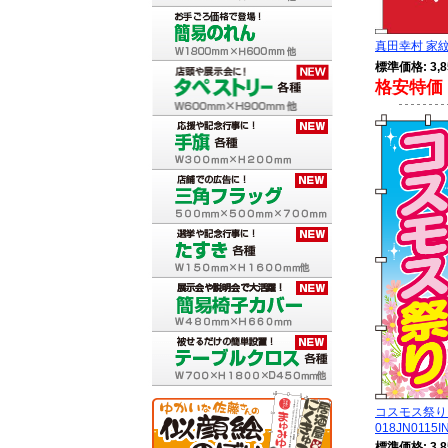
真田幸村 家紋 
標準価格: 3,8
格安特価 
コスモス祭
018JN0115I
標準価格: 3,8