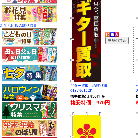
新生活応援のぼり特集
ギター買取 のぼり旗
013JN0122IN
0
標準価格: 3,850円 を
格安特価 970円