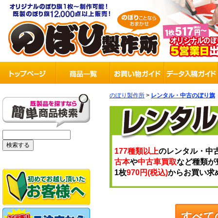
のぼり製作所
>
レンタル・中古のぼり旗
177種類以上
のレンタル・中
古本
や
中古車買取
など種類が
1枚
970円(税込)
からお買い求
すべて