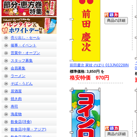
売り出し・セール
催事・イベント
営業中・オープン
スタッフ募集
前田慶次 家紋 のぼり 013JN0228IN
0
会員募集
標準価格: 3,850円 を
ラーメン
格安特価 970円
そば・うどん
居酒屋
焼き肉
寿司
海産物
飲食店(洋食)
飲食店(中華・アジア)