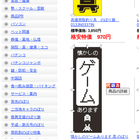
美容・健康
塾・スクール・受験
商品PR
高価買取釣り具 のぼり旗
パソコン
013JN0337IN
0
標準価格: 3,850円
ペット関連
格安特価 970円
葬儀・墓地・仏壇
病院・薬・健康・エコ
パチンコ
パチンコジャンボ
鍵・防犯・安全
中国語
食べ飲み放題・バイキング
サービス・案内
蛍光のぼり
ご当地キャラのぼり
復興支援のぼり旗
平成・新元号のぼり
県民割のぼり特集
懐かしのゲームあります 黒 のぼり