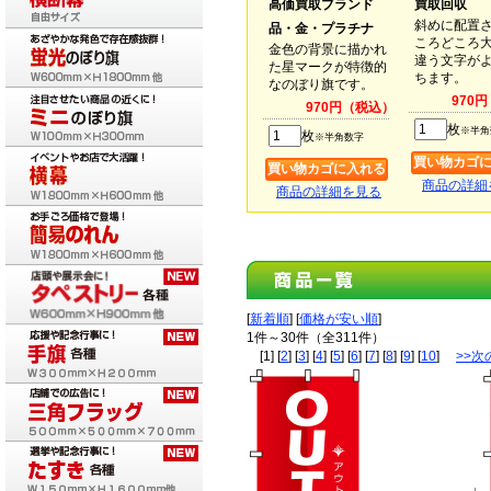
高価買取ブランド
買取回収
斜めに配置
品・金・プラチナ
ころどころ
金色の背景に描かれ
違う文字が
た星マークが特徴的
ちます。
なのぼり旗です。
970
970円（税込）
枚
※半角
枚
※半角数字
商品の詳細
商品の詳細を見る
[
新着順
] [
価格が安い順
]
1件～30件（全311件）
[1] [
2
] [
3
] [
4
] [
5
] [
6
] [
7
] [
8
] [
9
] [
10
]
>>次