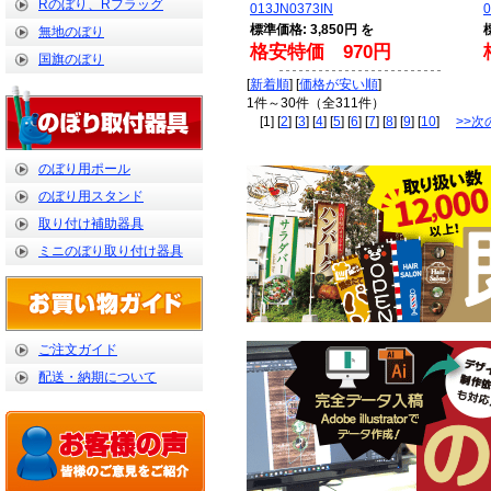
Rのぼり、Rフラッグ
013JN0373IN
0
標準価格: 3,850円 を
無地のぼり
格安特価 970円
国旗のぼり
[
新着順
] [
価格が安い順
]
1件～30件（全311件）
[1] [
2
] [
3
] [
4
] [
5
] [
6
] [
7
] [
8
] [
9
] [
10
]
>>次
のぼり用ポール
のぼり用スタンド
取り付け補助器具
ミニのぼり取り付け器具
ご注文ガイド
配送・納期について