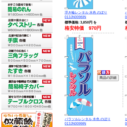
浮き輪レンタル 水色 のぼり
013JN0096IN
0
標準価格: 3,850円 を
格安特価 970円
パラソルレンタル 水色 のぼり
013JN0099IN
0