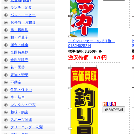
飲食店(和食)
ランチ・定食
パン・コーヒー
お弁当・お惣菜
串・鍋料理
和・洋菓子
コインロッカー のぼり旗
屋台・軽食
0
013JN0252IN
標準価格: 3,850円 を
全国特産物
激安特価 970円
食料品販売
花・園芸
果物・野菜
不動産
住宅・住まい
車・駐車
レンタル・中古
趣味・娯楽
スポーツ関連
クリーニング・洗濯