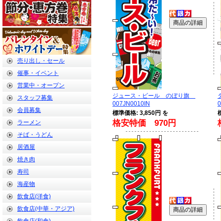
売り出し・セール
催事・イベント
営業中・オープン
ジュース・ビール のぼり旗
スタッフ募集
007JN0010IN
0
会員募集
標準価格: 3,850円 を
格安特価 970円
ラーメン
そば・うどん
居酒屋
焼き肉
寿司
海産物
飲食店(洋食)
飲食店(中華・アジア)