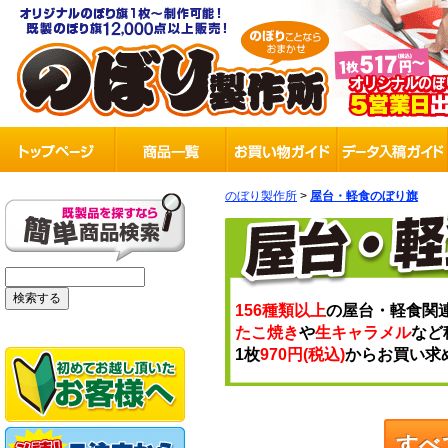
のぼり製作所
>
屋台・軽食のぼり旗
156種類以上
の屋台・軽食関
たこ焼き
や
生キャラメル
など
1枚
970円(税込)
からお買い求
すべ