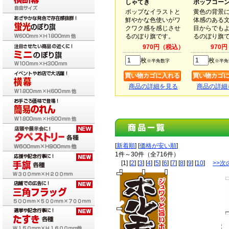
しゃてき
ポップコー
ポップなイラストと
黄色の背景
鮮やかな色使いがワ
体感のある
クワク感を感じさせ
目からでも
るのぼり旗です。
るのぼり旗
970円（税込）
970
枚
枚
※半角数字
※半角
商品の詳細を見る
商品の詳細
[
新着順
] [
価格が安い順
]
1件～30件（全716件）
[1] [
2
] [
3
] [
4
] [
5
] [
6
] [
7
] [
8
] [
9
] [
10
]
>>次