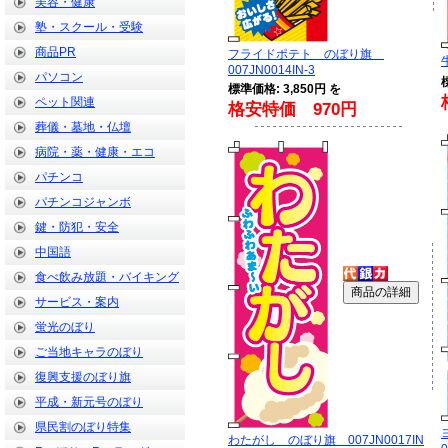
美容・健康
塾・スクール・受験
商品PR
フライドポテト のぼり旗
007JN0014IN-3
パソコン
標準価格: 3,850円 を
ペット関連
格安特価 970円
葬儀・墓地・仏壇
病院・薬・健康・エコ
パチンコ
パチンコジャンボ
鍵・防犯・安全
中国語
食べ飲み放題・バイキング
サービス・案内
蛍光のぼり
ご当地キャラのぼり
復興支援のぼり旗
平成・新元号のぼり
県民割のぼり特集
わたがし のぼり旗 007JN0017IN