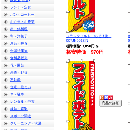
飲食店(和食)
ランチ・定食
パン・コーヒー
お弁当・お惣菜
串・鍋料理
フランクフルト のぼり旗
和・洋菓子
007JN0013IN
0
屋台・軽食
標準価格: 3,850円 を
全国特産物
格安特価 970円
食料品販売
花・園芸
果物・野菜
不動産
住宅・住まい
車・駐車
レンタル・中古
趣味・娯楽
スポーツ関連
クリーニング・洗濯