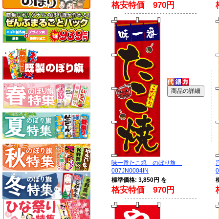
格安特価 970円
味一番たこ焼 のぼり旗
007JN0004IN
0
標準価格: 3,850円 を
格安特価 970円