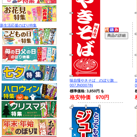
新生活応援のぼり特集
味自慢やきそば のぼり旗
007JN0007IN
0
標準価格: 3,850円 を
格安特価 970円