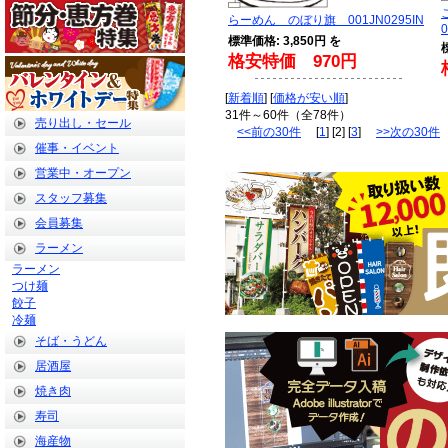
らーめん のぼり旗 001JN0295IN
0
標準価格: 3,850円 を
格安特価 970円
[
新着順
] [
価格が安い順
]
31件～60件（全78件）
売り出し・セール
<<前の30件
[
1
] [2] [
3
]
>>次の30件
催事・イベント
営業中・オープン
スタッフ募集
会員募集
ラーメン
ラーメン
つけ麺
餃子
冷麺
そば・うどん
居酒屋
焼き肉
寿司
海産物