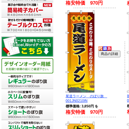
格安特価 970円
尾道ラーメン のぼり旗
0
001JN0210IN
標準価格: 3,850円 を
格安特価 970円