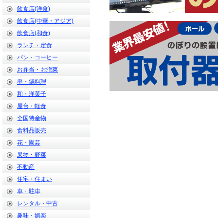
飲食店(洋食)
飲食店(中華・アジア)
飲食店(和食)
ランチ・定食
パン・コーヒー
お弁当・お惣菜
串・鍋料理
和・洋菓子
屋台・軽食
全国特産物
食料品販売
花・園芸
果物・野菜
不動産
住宅・住まい
車・駐車
レンタル・中古
趣味・娯楽