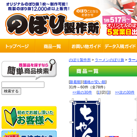
のぼり製作所
>
ラーメンのぼり旗
>
ラー
[
新着順
] [
価格が安い順
]
31件～60件（全78件）
<<前の30件
[
1
] [2] [
3
]
>>次の30件