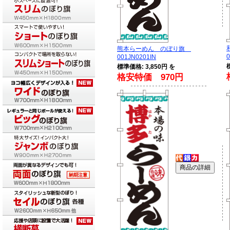
熊本らーめん のぼり旗
0
001JN0201IN
標準価格: 3,850円 を
格安特価 970円