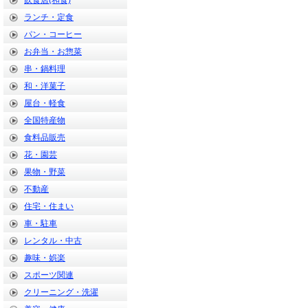
飲食店(和食)
ランチ・定食
パン・コーヒー
お弁当・お惣菜
串・鍋料理
和・洋菓子
屋台・軽食
全国特産物
食料品販売
花・園芸
果物・野菜
不動産
住宅・住まい
車・駐車
レンタル・中古
趣味・娯楽
スポーツ関連
クリーニング・洗濯