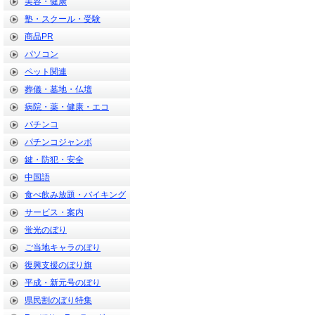
美容・健康
塾・スクール・受験
商品PR
パソコン
ペット関連
葬儀・墓地・仏壇
病院・薬・健康・エコ
パチンコ
パチンコジャンボ
鍵・防犯・安全
中国語
食べ飲み放題・バイキング
サービス・案内
蛍光のぼり
ご当地キャラのぼり
復興支援のぼり旗
平成・新元号のぼり
県民割のぼり特集