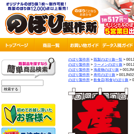
のぼり製作所
>
既製のぼり旗一覧
>
001
のぼり製作所
>
ラーメンのぼり旗
>
001
のぼり製作所
>
海産物のぼり旗
>
001JN
のぼり製作所
>
寿司のぼり旗
>
001JN0
のぼり製作所
>
飲食店(和食)のぼり旗
>