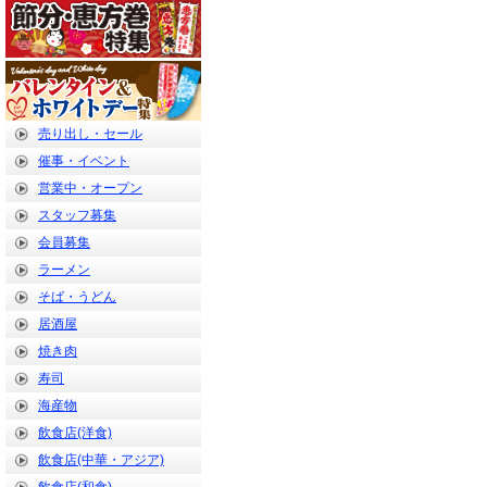
売り出し・セール
催事・イベント
営業中・オープン
スタッフ募集
会員募集
ラーメン
そば・うどん
居酒屋
焼き肉
寿司
海産物
飲食店(洋食)
飲食店(中華・アジア)