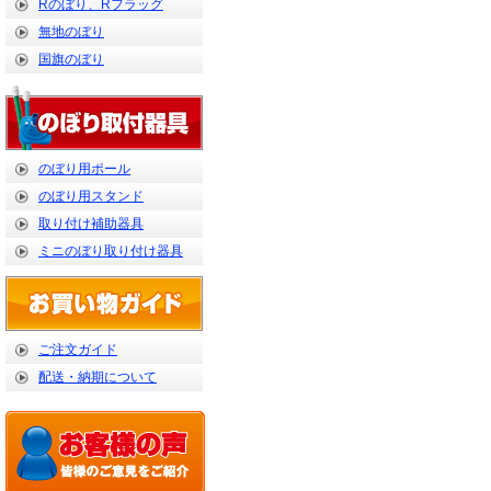
Rのぼり、Rフラッグ
無地のぼり
国旗のぼり
のぼり用ポール
のぼり用スタンド
取り付け補助器具
ミニのぼり取り付け器具
ご注文ガイド
配送・納期について