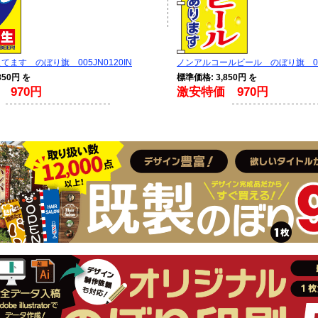
ます のぼり旗 005JN0120IN
ノンアルコールビール のぼり旗 005J
850円 を
標準価格: 3,850円 を
 970円
激安特価 970円