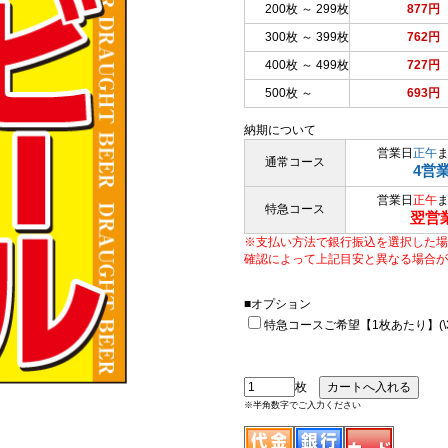
200枚 ～ 299枚
877円
300枚 ～ 399枚
762円
400枚 ～ 499枚
727円
500枚 ～
693円
納期について
営業日
正午
通常コース
4営
営業日
正午
特急コース
翌営
※支払い方法で銀行振込を選択した場
確認によって上記目安と異なる場合が
■オプション
特急コースご希望【1枚あたり】(\33
枚
※半角数字でご入力ください