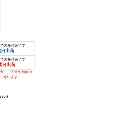
までの受付完了で
業日出荷
までの受付完了で
業日出荷
合、ご入金や与信の
ございます。
0-)