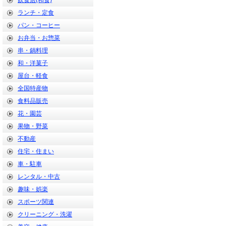
飲食店(和食)
ランチ・定食
パン・コーヒー
お弁当・お惣菜
串・鍋料理
和・洋菓子
屋台・軽食
全国特産物
食料品販売
花・園芸
果物・野菜
不動産
住宅・住まい
車・駐車
レンタル・中古
趣味・娯楽
スポーツ関連
クリーニング・洗濯