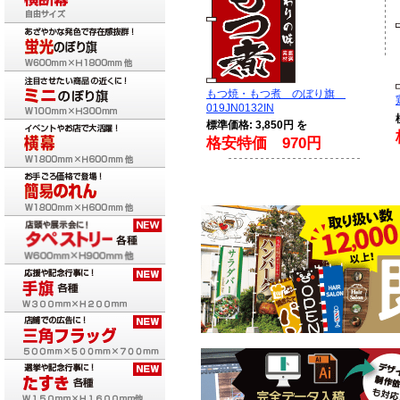
もつ焼・もつ煮 のぼり旗
019JN0132IN
標準価格: 3,850円 を
格安特価 970円