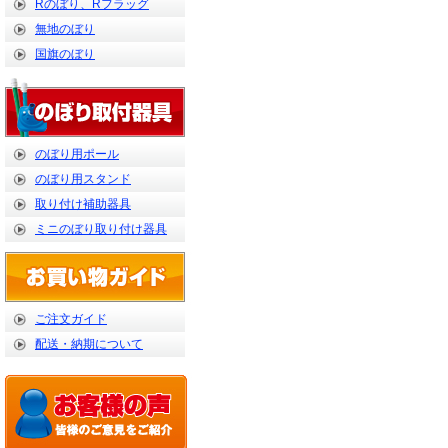
Rのぼり、Rフラッグ
無地のぼり
国旗のぼり
のぼり用ポール
のぼり用スタンド
取り付け補助器具
ミニのぼり取り付け器具
ご注文ガイド
配送・納期について