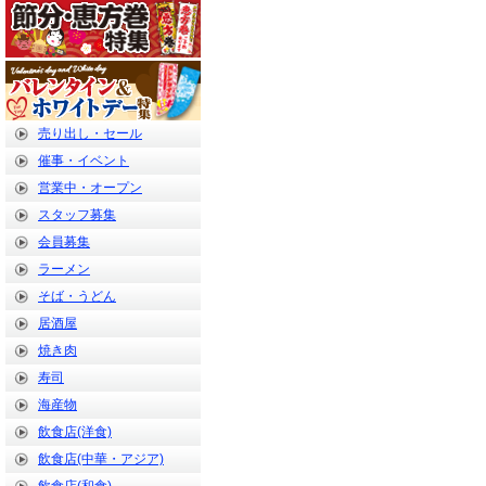
売り出し・セール
催事・イベント
営業中・オープン
スタッフ募集
会員募集
ラーメン
そば・うどん
居酒屋
焼き肉
寿司
海産物
飲食店(洋食)
飲食店(中華・アジア)