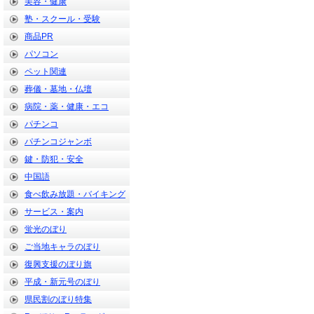
美容・健康
塾・スクール・受験
商品PR
パソコン
ペット関連
葬儀・墓地・仏壇
病院・薬・健康・エコ
パチンコ
パチンコジャンボ
鍵・防犯・安全
中国語
食べ飲み放題・バイキング
サービス・案内
蛍光のぼり
ご当地キャラのぼり
復興支援のぼり旗
平成・新元号のぼり
県民割のぼり特集