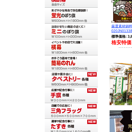
厳選素材鍋
020JN0133I
標準価格: 3,
格安特価