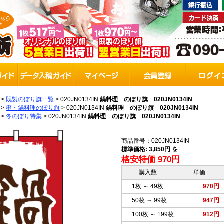
>
既製のぼり旗一覧
>
020JN0134IN
鍋料理 のぼり旗 020JN0134IN
>
串・鍋料理のぼり旗
>
020JN0134IN
鍋料理 のぼり旗 020JN0134IN
>
冬のぼり特集
>
020JN0134IN
鍋料理 のぼり旗 020JN0134IN
商品番号：020JN0134IN
標準価格: 3,850円 を
格安特価 970円
購入数
単価
1枚 ～ 49枚
970円
50枚 ～ 99枚
947円
100枚 ～ 199枚
912円