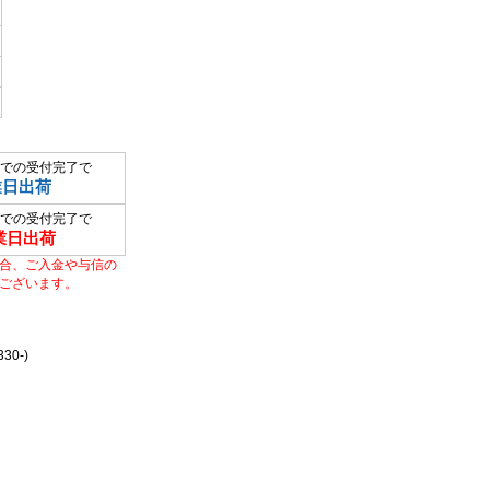
での受付完了で
業日出荷
での受付完了で
業日出荷
合、ご入金や与信の
ございます。
0-)