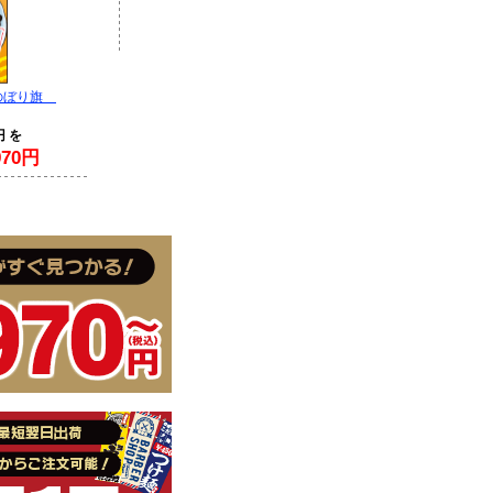
のぼり旗
円 を
70円