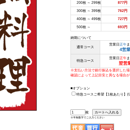
200枚 ～ 299枚
877円
300枚 ～ 399枚
762円
400枚 ～ 499枚
727円
500枚 ～
693円
納期について
営業日
正午
ま
通常コース
4営
営業日
正午
ま
特急コース
翌営
※支払い方法で銀行振込を選択した場
確認によって上記目安と異なる場合が
■オプション
特急コースご希望【1枚あたり】(\33
枚
※半角数字でご入力ください