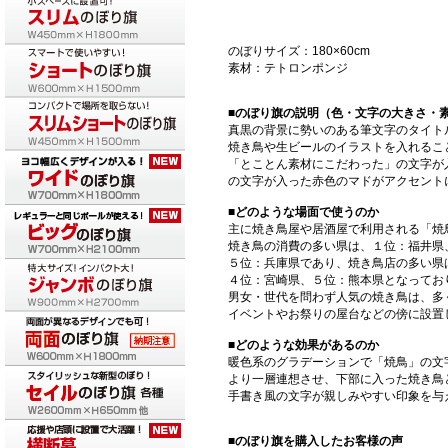
のぼりサイズ：180×60cm
素材：テトロンポンジ
■のぼり旗の説明（色・文字の大きさ・
真黒の背景に勢いのある筆文字のタイト
焼き鳥や生ビールのイラストを入れるこ
「とことん素材にこだわった」の文字が
の文字が入った赤色のマドがアクセント
■どのような場面で使うのか
主に焼き鳥屋や居酒屋で利用される「焼
焼き鳥の消費の多い県は、１位：福井県
５位：兵庫県であり、焼き鳥店の多い県
４位：宮崎県、５位：熊本県となってお
男女・世代を問わず人気の焼き鳥は、多
イベントやお祭りの屋台などの傍に設置
■どのような効果があるのか
暖色系のグラデーションで「焼鳥」の文
より一層連想させ、下部に入った焼き鳥
手書き風の文字が親しみやすい印象を与
■のぼり旗を購入したお客様の声