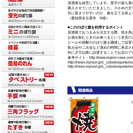
居酒屋を経営しています。黒字の落ち着
購入させていただきました。小さめの文
目に留まりやすいのか、旗を立てる前よ
（愛知県名古屋市 N様）
■こののぼり旗を利用するポイント
居酒屋でおつまみを注文する際、焼き鳥
お酒を飲むときのみ食べるという意見の
ビールや焼酎ののぼり旗も隣接して設置
飲み会や二次会など遅めの時間に来店さ
特に夕方以降に設置することでお店のア
参考サイト：http://www.region-case.com/ra
http://news.mynavi.jp/c_cobs/enquete/r
http://news.mynavi.jp/c_cobs/enquete/r