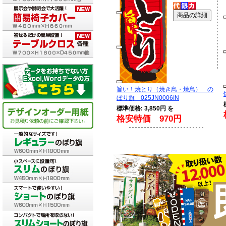
旨い！焼とり（焼き鳥・焼鳥） の
ぼり旗 025JN0006IN
標準価格: 3,850円 を
格安特価 970円