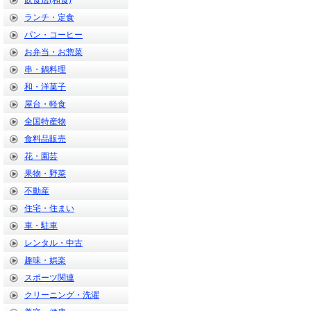
飲食店(和食)
ランチ・定食
パン・コーヒー
お弁当・お惣菜
串・鍋料理
和・洋菓子
屋台・軽食
全国特産物
食料品販売
花・園芸
果物・野菜
不動産
住宅・住まい
車・駐車
レンタル・中古
趣味・娯楽
スポーツ関連
クリーニング・洗濯