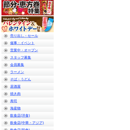
売り出し・セール
催事・イベント
営業中・オープン
スタッフ募集
会員募集
ラーメン
そば・うどん
居酒屋
焼き肉
寿司
海産物
飲食店(洋食)
飲食店(中華・アジア)