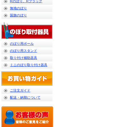
Rのぼり、Rフラッグ
無地のぼり
国旗のぼり
のぼり用ポール
のぼり用スタンド
取り付け補助器具
ミニのぼり取り付け器具
ご注文ガイド
配送・納期について