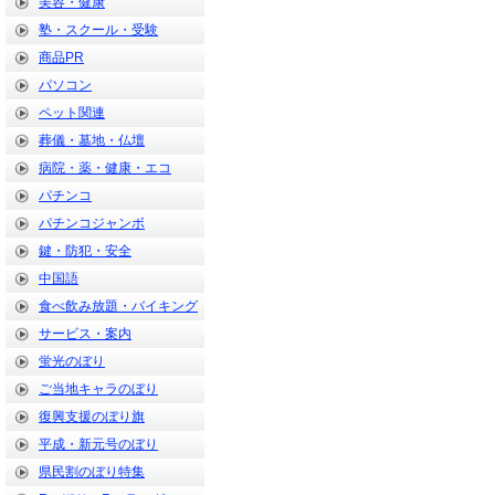
美容・健康
塾・スクール・受験
商品PR
パソコン
ペット関連
葬儀・墓地・仏壇
病院・薬・健康・エコ
パチンコ
パチンコジャンボ
鍵・防犯・安全
中国語
食べ飲み放題・バイキング
サービス・案内
蛍光のぼり
ご当地キャラのぼり
復興支援のぼり旗
平成・新元号のぼり
県民割のぼり特集