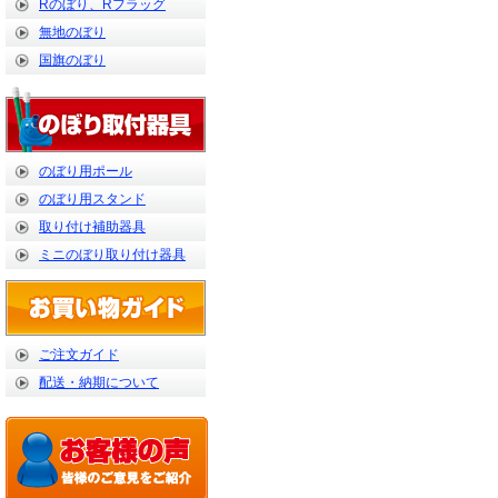
Rのぼり、Rフラッグ
無地のぼり
国旗のぼり
のぼり用ポール
のぼり用スタンド
取り付け補助器具
ミニのぼり取り付け器具
ご注文ガイド
配送・納期について