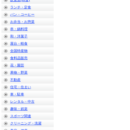
飲食店(和食)
ランチ・定食
パン・コーヒー
お弁当・お惣菜
串・鍋料理
和・洋菓子
屋台・軽食
全国特産物
食料品販売
花・園芸
果物・野菜
不動産
住宅・住まい
車・駐車
レンタル・中古
趣味・娯楽
スポーツ関連
クリーニング・洗濯