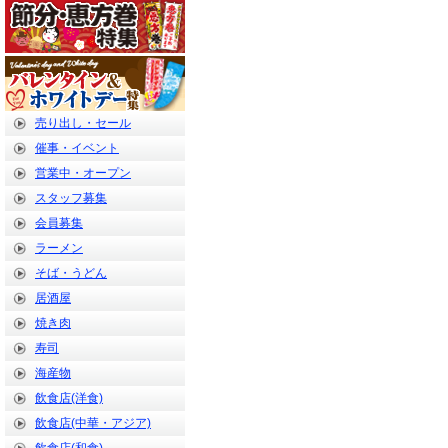
売り出し・セール
催事・イベント
営業中・オープン
スタッフ募集
会員募集
ラーメン
そば・うどん
居酒屋
焼き肉
寿司
海産物
飲食店(洋食)
飲食店(中華・アジア)