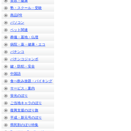
美容・健康
塾・スクール・受験
商品PR
パソコン
ペット関連
葬儀・墓地・仏壇
病院・薬・健康・エコ
パチンコ
パチンコジャンボ
鍵・防犯・安全
中国語
食べ飲み放題・バイキング
サービス・案内
蛍光のぼり
ご当地キャラのぼり
復興支援のぼり旗
平成・新元号のぼり
県民割のぼり特集