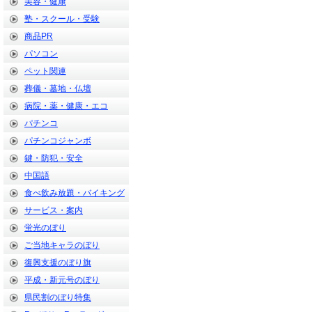
美容・健康
塾・スクール・受験
商品PR
パソコン
ペット関連
葬儀・墓地・仏壇
病院・薬・健康・エコ
パチンコ
パチンコジャンボ
鍵・防犯・安全
中国語
食べ飲み放題・バイキング
サービス・案内
蛍光のぼり
ご当地キャラのぼり
復興支援のぼり旗
平成・新元号のぼり
県民割のぼり特集