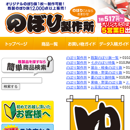
のぼり製作所
>
既製のぼり旗一覧
>
010
のぼり製作所
>
七夕のぼり特集
>
010JN
のぼり製作所
>
屋台・軽食のぼり旗
>
0
のぼり製作所
>
果物・野菜のぼり旗
>
0
のぼり製作所
>
夏のぼり旗特集
>
010JN
のぼり製作所
>
果物・野菜のぼり旗
>
と
のぼり製作所
>
お花見のぼり特集
>
010