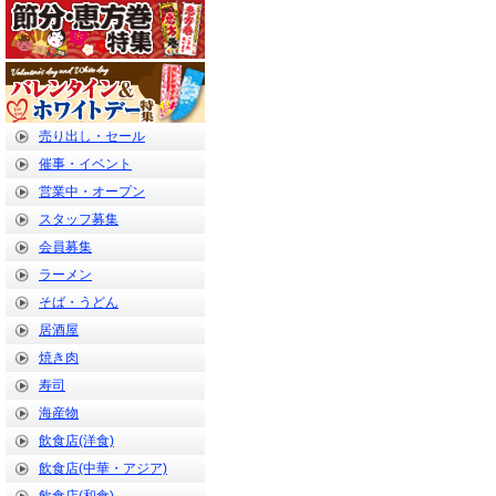
売り出し・セール
催事・イベント
営業中・オープン
スタッフ募集
会員募集
ラーメン
そば・うどん
居酒屋
焼き肉
寿司
海産物
飲食店(洋食)
飲食店(中華・アジア)