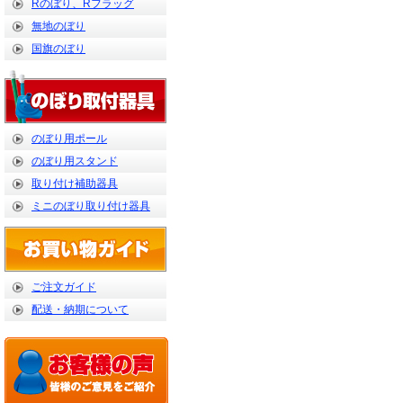
Rのぼり、Rフラッグ
無地のぼり
国旗のぼり
のぼり用ポール
のぼり用スタンド
取り付け補助器具
ミニのぼり取り付け器具
ご注文ガイド
配送・納期について