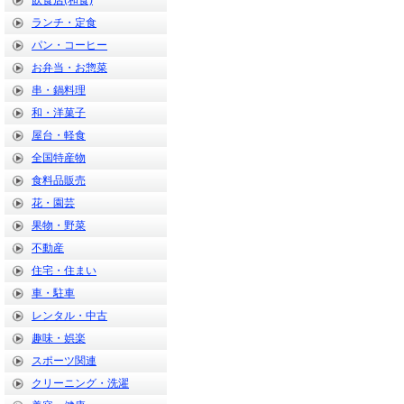
飲食店(和食)
ランチ・定食
パン・コーヒー
お弁当・お惣菜
串・鍋料理
和・洋菓子
屋台・軽食
全国特産物
食料品販売
花・園芸
果物・野菜
不動産
住宅・住まい
車・駐車
レンタル・中古
趣味・娯楽
スポーツ関連
クリーニング・洗濯