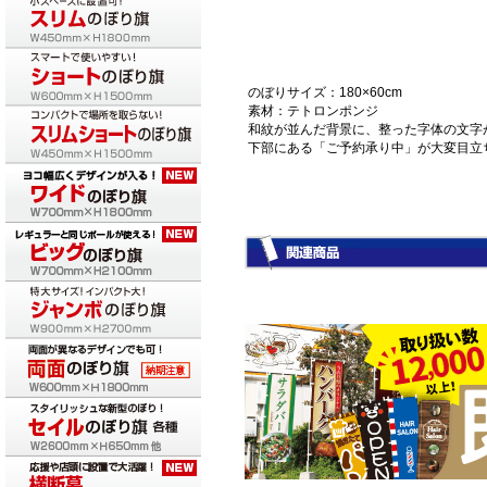
のぼりサイズ：180×60cm
素材：テトロンポンジ
和紋が並んだ背景に、整った字体の文字
下部にある「ご予約承り中」が大変目立