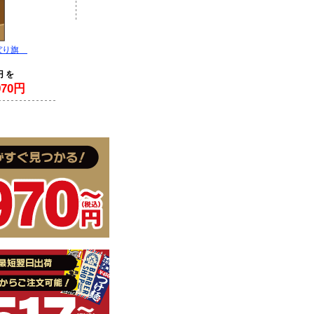
ぼり旗
円 を
70円