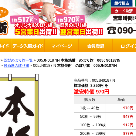
>
既製のぼり旗一覧
>
005JN0187IN
本格焼酎 のぼり旗 005JN0187IN
>
居酒屋のぼり旗
>
005JN0187IN
本格焼酎 のぼり旗 005JN0187IN
商品番号：005JN0187IN
標準価格: 3,850円 を
激安特価 970円
購入数
単価
1枚 ～ 49枚
970円
50枚 ～ 99枚
947円
100枚 ～ 199枚
912円
200枚 ～ 299枚
877円