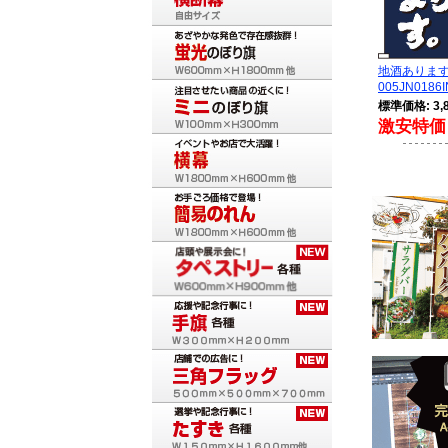
地酒ありま
005JN0186I
標準価格: 3,
激安特価