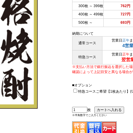
300枚 ～ 399枚
762円
400枚 ～ 499枚
727円
500枚 ～
693円
納期について
営業日
正午
ま
通常コース
4営
営業日
正午
ま
特急コース
翌営
※支払い方法で銀行振込を選択した場
確認によって上記目安と異なる場合が
■オプション
特急コースご希望【1枚あたり】(\33
枚
※半角数字でご入力ください