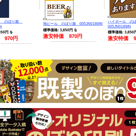
す のぼり旗
ハイボール の
地ビール のぼり旗 005JN0188IN
N
005JN0189IN
標準価格: 3,850円 を
850円 を
標準価格: 3,850
激安特価 970円
 970円
激安特価 9