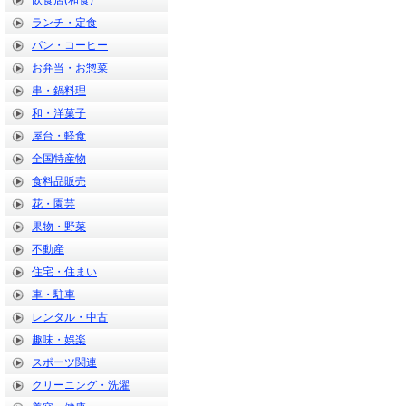
飲食店(和食)
ランチ・定食
パン・コーヒー
お弁当・お惣菜
串・鍋料理
和・洋菓子
屋台・軽食
全国特産物
食料品販売
花・園芸
果物・野菜
不動産
住宅・住まい
車・駐車
レンタル・中古
趣味・娯楽
スポーツ関連
クリーニング・洗濯