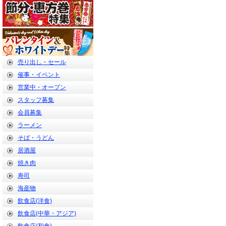
売り出し・セール
催事・イベント
営業中・オープン
スタッフ募集
会員募集
ラーメン
そば・うどん
居酒屋
焼き肉
寿司
海産物
飲食店(洋食)
飲食店(中華・アジア)