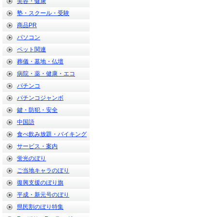
美容・健康
塾・スクール・受験
商品PR
パソコン
ペット関連
葬儀・墓地・仏壇
病院・薬・健康・エコ
パチンコ
パチンコジャンボ
鍵・防犯・安全
中国語
食べ飲み放題・バイキング
サービス・案内
蛍光のぼり
ご当地キャラのぼり
復興支援のぼり旗
平成・新元号のぼり
県民割のぼり特集