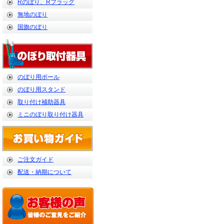
Rのぼり、Rフラッグ
無地のぼり
国旗のぼり
のぼり用ポール
のぼり用スタンド
取り付け補助器具
ミニのぼり取り付け器具
ご注文ガイド
配送・納期について