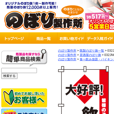
のぼり製作所
>
既製のぼり旗一覧
>
032
のぼり製作所
>
居酒屋のぼり旗
>
032JN
のぼり製作所
>
食べ飲み放題・バイキン