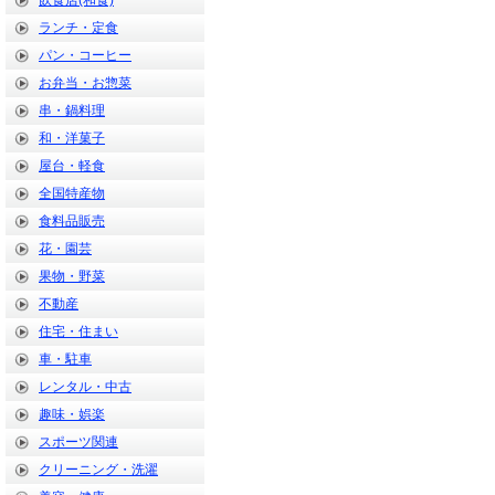
飲食店(和食)
ランチ・定食
パン・コーヒー
お弁当・お惣菜
串・鍋料理
和・洋菓子
屋台・軽食
全国特産物
食料品販売
花・園芸
果物・野菜
不動産
住宅・住まい
車・駐車
レンタル・中古
趣味・娯楽
スポーツ関連
クリーニング・洗濯