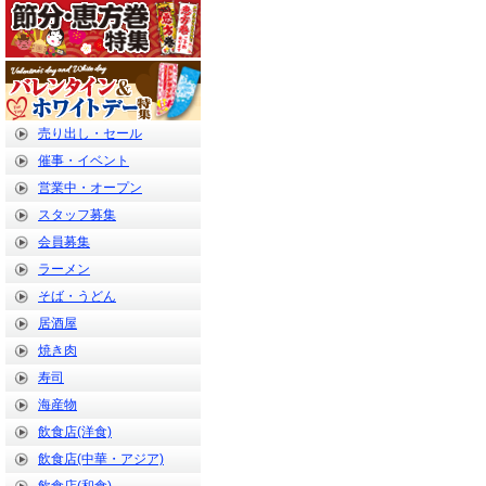
売り出し・セール
催事・イベント
営業中・オープン
スタッフ募集
会員募集
ラーメン
そば・うどん
居酒屋
焼き肉
寿司
海産物
飲食店(洋食)
飲食店(中華・アジア)