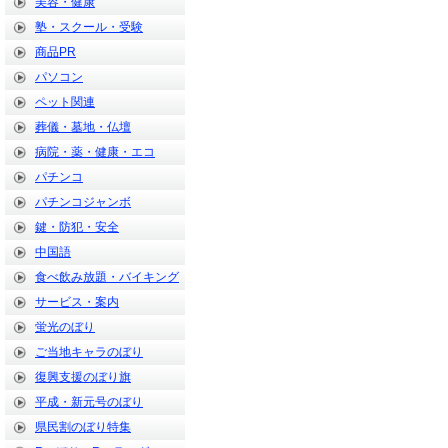
美容・健康
塾・スクール・受験
商品PR
パソコン
ペット関連
葬儀・墓地・仏壇
病院・薬・健康・エコ
パチンコ
パチンコジャンボ
鍵・防犯・安全
中国語
食べ飲み放題・バイキング
サービス・案内
蛍光のぼり
ご当地キャラのぼり
復興支援のぼり旗
平成・新元号のぼり
県民割のぼり特集