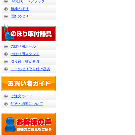
Rのぼり、Rフラッグ
無地のぼり
国旗のぼり
のぼり用ポール
のぼり用スタンド
取り付け補助器具
ミニのぼり取り付け器具
ご注文ガイド
配送・納期について