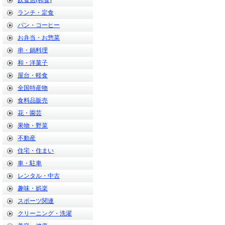
飲食店(和食)
ランチ・定食
パン・コーヒー
お弁当・お惣菜
串・鍋料理
和・洋菓子
屋台・軽食
全国特産物
食料品販売
花・園芸
果物・野菜
不動産
住宅・住まい
車・駐車
レンタル・中古
趣味・娯楽
スポーツ関連
クリーニング・洗濯