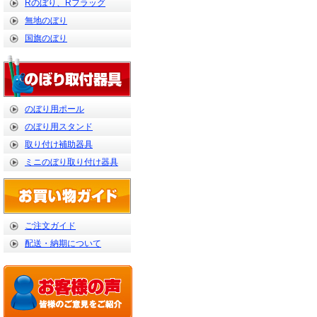
Rのぼり、Rフラッグ
無地のぼり
国旗のぼり
のぼり用ポール
のぼり用スタンド
取り付け補助器具
ミニのぼり取り付け器具
ご注文ガイド
配送・納期について