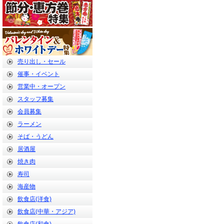
売り出し・セール
催事・イベント
営業中・オープン
スタッフ募集
会員募集
ラーメン
そば・うどん
居酒屋
焼き肉
寿司
海産物
飲食店(洋食)
飲食店(中華・アジア)