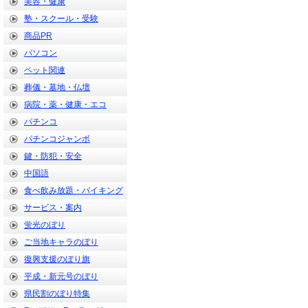
美容・健康
塾・スクール・受験
商品PR
パソコン
ペット関連
葬儀・墓地・仏壇
病院・薬・健康・エコ
パチンコ
パチンコジャンボ
鍵・防犯・安全
中国語
食べ飲み放題・バイキング
サービス・案内
蛍光のぼり
ご当地キャラのぼり
復興支援のぼり旗
平成・新元号のぼり
県民割のぼり特集