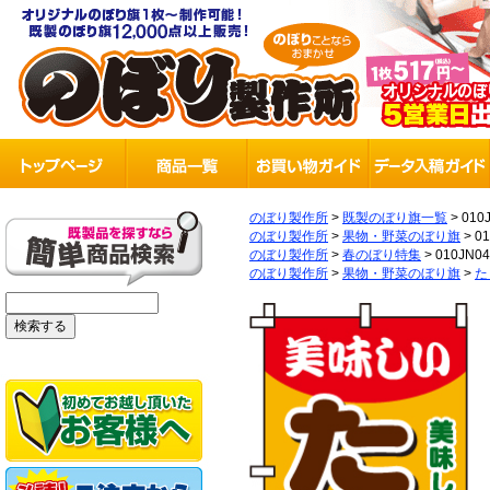
のぼり製作所
>
既製のぼり旗一覧
>
010
のぼり製作所
>
果物・野菜のぼり旗
>
0
のぼり製作所
>
春のぼり特集
>
010JN0
のぼり製作所
>
果物・野菜のぼり旗
>
た