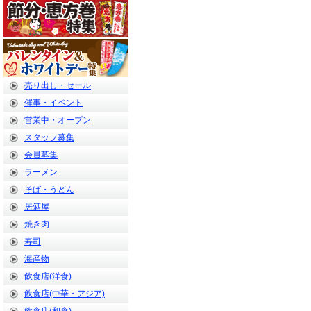
売り出し・セール
催事・イベント
営業中・オープン
スタッフ募集
会員募集
ラーメン
そば・うどん
居酒屋
焼き肉
寿司
海産物
飲食店(洋食)
飲食店(中華・アジア)