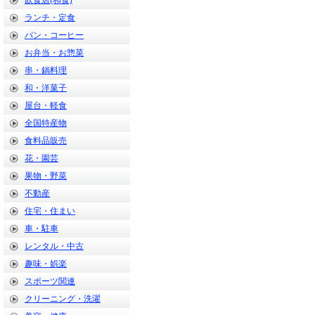
飲食店(和食)
ランチ・定食
パン・コーヒー
お弁当・お惣菜
串・鍋料理
和・洋菓子
屋台・軽食
全国特産物
食料品販売
花・園芸
果物・野菜
不動産
住宅・住まい
車・駐車
レンタル・中古
趣味・娯楽
スポーツ関連
クリーニング・洗濯