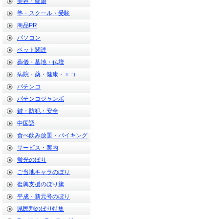
美容・健康
塾・スクール・受験
商品PR
パソコン
ペット関連
葬儀・墓地・仏壇
病院・薬・健康・エコ
パチンコ
パチンコジャンボ
鍵・防犯・安全
中国語
食べ飲み放題・バイキング
サービス・案内
蛍光のぼり
ご当地キャラのぼり
復興支援のぼり旗
平成・新元号のぼり
県民割のぼり特集