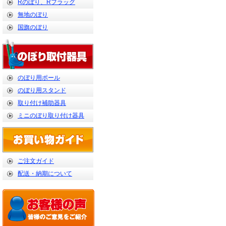
Rのぼり、Rフラッグ
無地のぼり
国旗のぼり
のぼり用ポール
のぼり用スタンド
取り付け補助器具
ミニのぼり取り付け器具
ご注文ガイド
配送・納期について