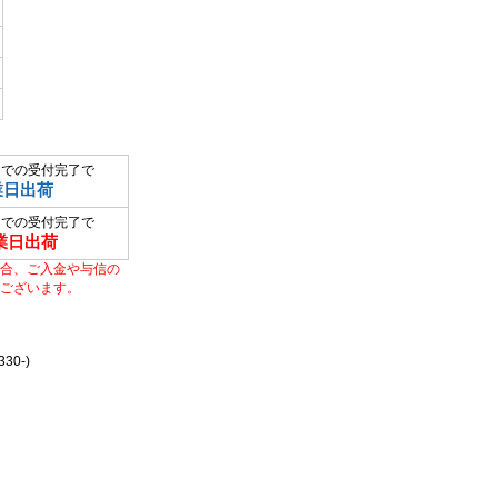
までの受付完了で
業日出荷
までの受付完了で
業日出荷
合、ご入金や与信の
ございます。
0-)