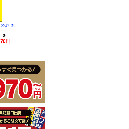
 のぼり旗
円 を
70円