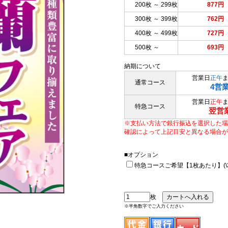
200枚 ～ 299枚
877円
300枚 ～ 399枚
762円
400枚 ～ 499枚
727円
500枚 ～
693円
納期について
営業日
正午
通常コース
4営
営業日
正午
特急コース
翌営
※支払い方法で銀行振込を選択した場
確認によって上記目安と異なる場合が
■オプション
特急コースご希望【1枚あたり】(\33
枚
※半角数字でご入力ください