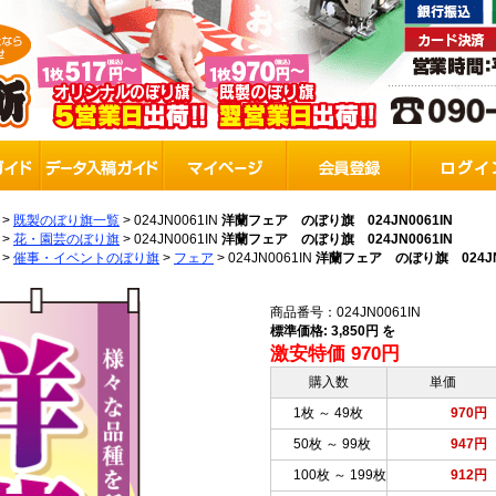
>
既製のぼり旗一覧
>
024JN0061IN
洋蘭フェア のぼり旗 024JN0061IN
>
花・園芸のぼり旗
>
024JN0061IN
洋蘭フェア のぼり旗 024JN0061IN
>
催事・イベントのぼり旗
>
フェア
>
024JN0061IN
洋蘭フェア のぼり旗 024JN0
商品番号：024JN0061IN
標準価格: 3,850円 を
激安特価 970円
購入数
単価
1枚 ～ 49枚
970円
50枚 ～ 99枚
947円
100枚 ～ 199枚
912円