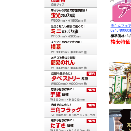
洋らんフェ
024JN0060I
標準価格: 3,
格安特価