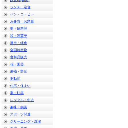
飲食店(和食)
ランチ・定食
パン・コーヒー
お弁当・お惣菜
串・鍋料理
和・洋菓子
屋台・軽食
全国特産物
食料品販売
花・園芸
果物・野菜
不動産
住宅・住まい
車・駐車
レンタル・中古
趣味・娯楽
スポーツ関連
クリーニング・洗濯