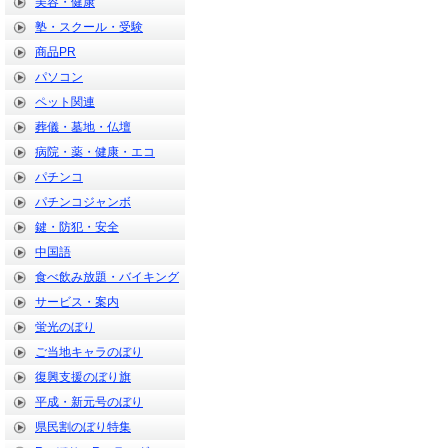
美容・健康
塾・スクール・受験
商品PR
パソコン
ペット関連
葬儀・墓地・仏壇
病院・薬・健康・エコ
パチンコ
パチンコジャンボ
鍵・防犯・安全
中国語
食べ飲み放題・バイキング
サービス・案内
蛍光のぼり
ご当地キャラのぼり
復興支援のぼり旗
平成・新元号のぼり
県民割のぼり特集