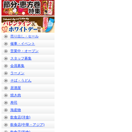
売り出し・セール
催事・イベント
営業中・オープン
スタッフ募集
会員募集
ラーメン
そば・うどん
居酒屋
焼き肉
寿司
海産物
飲食店(洋食)
飲食店(中華・アジア)