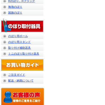
Rのぼり、Rフラッグ
無地のぼり
国旗のぼり
のぼり用ポール
のぼり用スタンド
取り付け補助器具
ミニのぼり取り付け器具
ご注文ガイド
配送・納期について