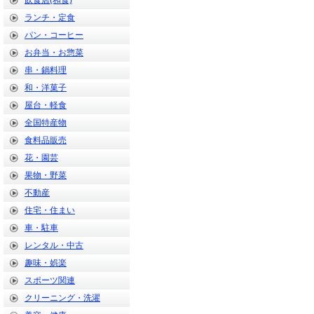
飲食店(和食)
ランチ・定食
パン・コーヒー
お弁当・お惣菜
串・鍋料理
和・洋菓子
屋台・軽食
全国特産物
食料品販売
花・園芸
果物・野菜
不動産
住宅・住まい
車・駐車
レンタル・中古
趣味・娯楽
スポーツ関連
クリーニング・洗濯