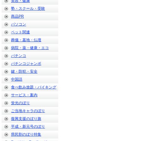
美容・健康
塾・スクール・受験
商品PR
パソコン
ペット関連
葬儀・墓地・仏壇
病院・薬・健康・エコ
パチンコ
パチンコジャンボ
鍵・防犯・安全
中国語
食べ飲み放題・バイキング
サービス・案内
蛍光のぼり
ご当地キャラのぼり
復興支援のぼり旗
平成・新元号のぼり
県民割のぼり特集