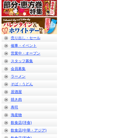
売り出し・セール
催事・イベント
営業中・オープン
スタッフ募集
会員募集
ラーメン
そば・うどん
居酒屋
焼き肉
寿司
海産物
飲食店(洋食)
飲食店(中華・アジア)