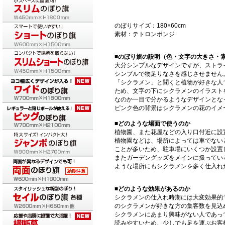
のぼりサイズ：180×60cm
素材：テトロンポンジ
■のぼり旗の説明（色・文字の大きさ・
大分シンプルなデザインですが、ストラ
シンプルで物足りなさを感じさせません
「シクラメン」と聞くと植物が好きな人
ため、文字の下にシクラメンのイラスト
なのか一目で分かるようなデザインとな
ピンク色の背景はシクラメンの花のイメ
■どのような場面で使うのか
植物園、また花屋などの入り口付近に設
植物園などは、場所によっては車でない
ことが多いため、駐車場にいくつか設置
またガーデングッズをメインに扱ってい
ような場所にもシクラメンを多く仕入れ
■どのような効果があるのか
シクラメンの仕入れ時期には大変効果的
のシクラメンが好きな方の集客数を見込
シクラメンにあまり興味がない人であっ
読みやすいため、少しでも足を運ぶお客