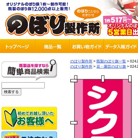
のぼり製作所
>
既製のぼり旗一覧
>
024
のぼり製作所
>
花・園芸のぼり旗
>
024