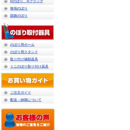
Rのぼり、Rフラッグ
無地のぼり
国旗のぼり
のぼり用ポール
のぼり用スタンド
取り付け補助器具
ミニのぼり取り付け器具
ご注文ガイド
配送・納期について