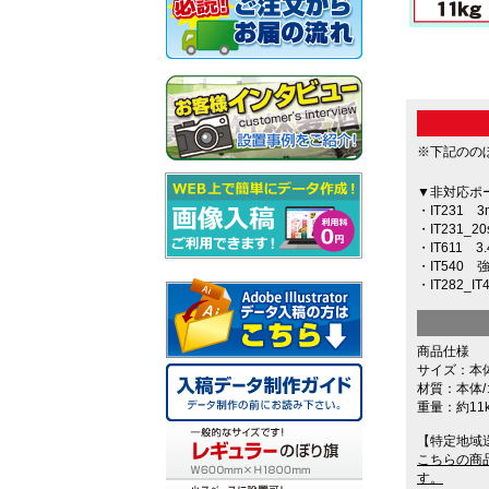
※下記のの
▼非対応ポ
・IT231
・IT231
・IT611
・IT540
・IT282_
商品仕様
サイズ：本体/
材質：本体/
重量：約11k
【特定地域
こちらの商
す。