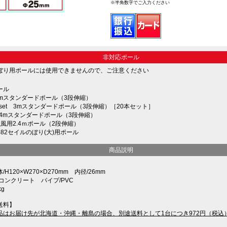
※半角数字でご入力ください
非対応ポール
ぼり用ポールには使用できませんので、ご注意ください
ール
 3mスタンダードポール（3段伸縮）
_20set 3mスタンダードポール（3段伸縮）［20本セット］
 3.4mスタンダードポール（3段伸縮）
 強風用2.4ｍポール（2段伸縮）
IT482セイルのぼり(大)用ポール
商品説明
H120×W270×D270mm 内径/26mm
コンクリート パイプ/PVC
g
送料】
品はお届け先が北海道・沖縄・離島の場合、別途送料として1台につき972円（税込