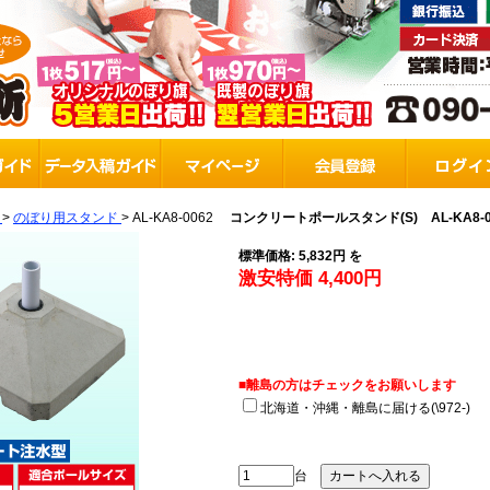
>
のぼり用スタンド
>
AL-KA8-0062
コンクリートポールスタンド(S) AL-KA8
標準価格: 5,832円 を
激安特価 4,400円
■離島の方はチェックをお願いします
北海道・沖縄・離島に届ける(\972-)
台