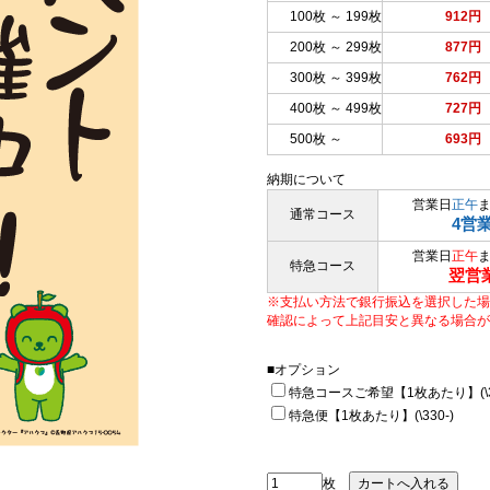
100枚 ～ 199枚
912円
200枚 ～ 299枚
877円
300枚 ～ 399枚
762円
400枚 ～ 499枚
727円
500枚 ～
693円
納期について
営業日
正午
通常コース
4営
営業日
正午
特急コース
翌営
※支払い方法で銀行振込を選択した場
確認によって上記目安と異なる場合が
■オプション
特急コースご希望【1枚あたり】(\33
特急便【1枚あたり】(\330-)
枚