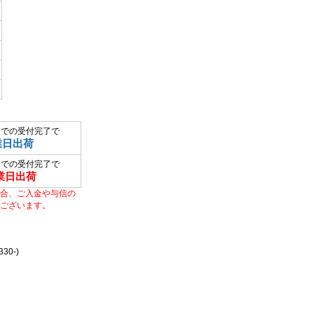
までの受付完了で
業日出荷
までの受付完了で
業日出荷
合、ご入金や与信の
ございます。
0-)