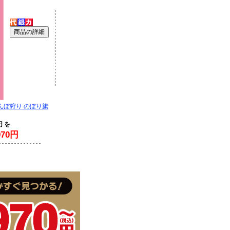
んぼ狩り のぼり旗
円 を
70円