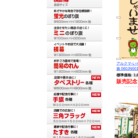
アルクマ-い
旗 060JN001
標準価格: 3,
販売記念