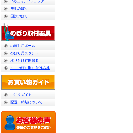
Rのぼり、Rフラッグ
無地のぼり
国旗のぼり
のぼり用ポール
のぼり用スタンド
取り付け補助器具
ミニのぼり取り付け器具
ご注文ガイド
配送・納期について