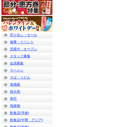
売り出し・セール
催事・イベント
営業中・オープン
スタッフ募集
会員募集
ラーメン
そば・うどん
居酒屋
焼き肉
寿司
海産物
飲食店(洋食)
飲食店(中華・アジア)