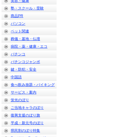
美容・健康
塾・スクール・受験
商品PR
パソコン
ペット関連
葬儀・墓地・仏壇
病院・薬・健康・エコ
パチンコ
パチンコジャンボ
鍵・防犯・安全
中国語
食べ飲み放題・バイキング
サービス・案内
蛍光のぼり
ご当地キャラのぼり
復興支援のぼり旗
平成・新元号のぼり
県民割のぼり特集