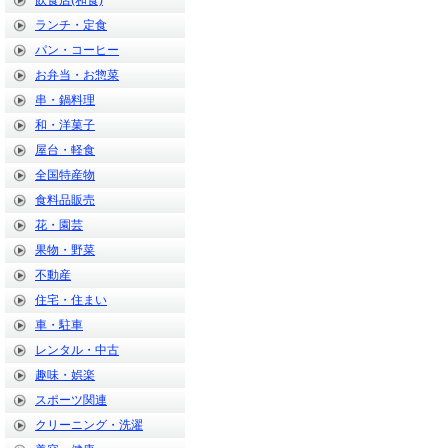
飲食店(和食)
ランチ・定食
パン・コーヒー
お弁当・お惣菜
串・鍋料理
和・洋菓子
屋台・軽食
全国特産物
食料品販売
花・園芸
果物・野菜
不動産
住宅・住まい
車・駐車
レンタル・中古
趣味・娯楽
スポーツ関連
クリーニング・洗濯