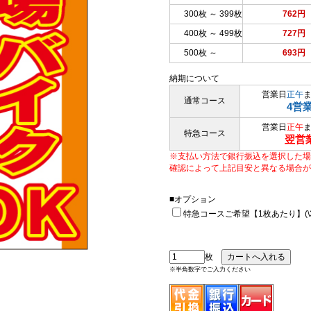
300枚 ～ 399枚
762円
400枚 ～ 499枚
727円
500枚 ～
693円
納期について
営業日
正午
通常コース
4営
営業日
正午
特急コース
翌営
※支払い方法で銀行振込を選択した場
確認によって上記目安と異なる場合が
■オプション
特急コースご希望【1枚あたり】(\33
枚
※半角数字でご入力ください