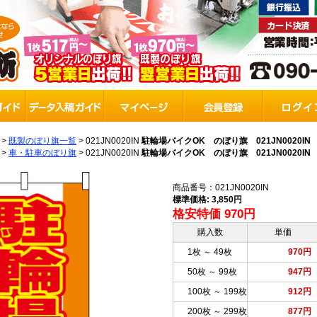
>
既製のぼり旗一覧
>
021JN0020IN
駐輪場バイクOK のぼり旗 021JN0020IN
>
車・駐車のぼり旗
>
021JN0020IN
駐輪場バイクOK のぼり旗 021JN0020IN
商品番号：021JN0020IN
標準価格: 3,850円
格安特価 970円
購入数
単価
1枚 ～ 49枚
970円
50枚 ～ 99枚
947円
100枚 ～ 199枚
912円
200枚 ～ 299枚
877円