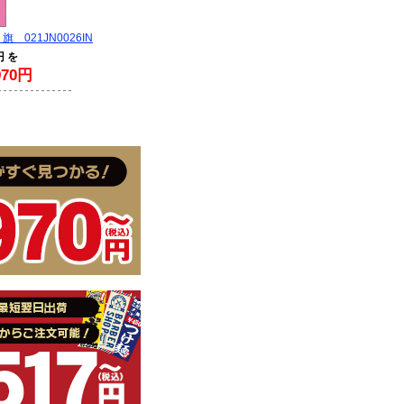
 021JN0026IN
円 を
70円