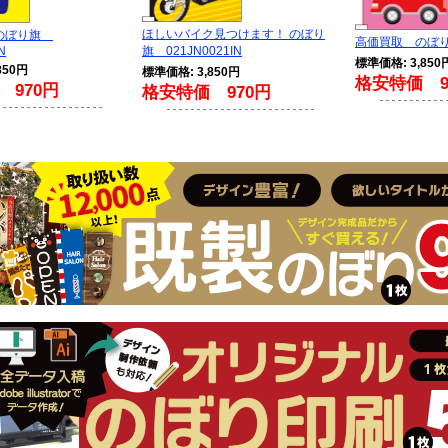
ほしいバイク見つけます！ のぼり
 のぼり旗
高価買取 のぼり旗
N
旗 021JN0021IN
標準価格: 3,850
850円
標準価格: 3,850円
格安特価 9
 970円
格安特価 970円