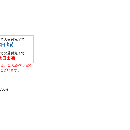
までの受付完了で
業日出荷
までの受付完了で
業日出荷
合、ご入金や与信の
ございます。
0-)