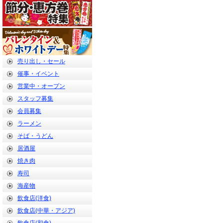
売り出し・セール
催事・イベント
営業中・オープン
スタッフ募集
会員募集
ラーメン
そば・うどん
居酒屋
焼き肉
寿司
海産物
飲食店(洋食)
飲食店(中華・アジア)