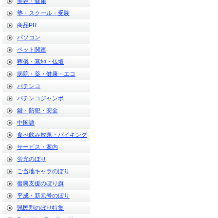
美容・健康
塾・スクール・受験
商品PR
パソコン
ペット関連
葬儀・墓地・仏壇
病院・薬・健康・エコ
パチンコ
パチンコジャンボ
鍵・防犯・安全
中国語
食べ飲み放題・バイキング
サービス・案内
蛍光のぼり
ご当地キャラのぼり
復興支援のぼり旗
平成・新元号のぼり
県民割のぼり特集