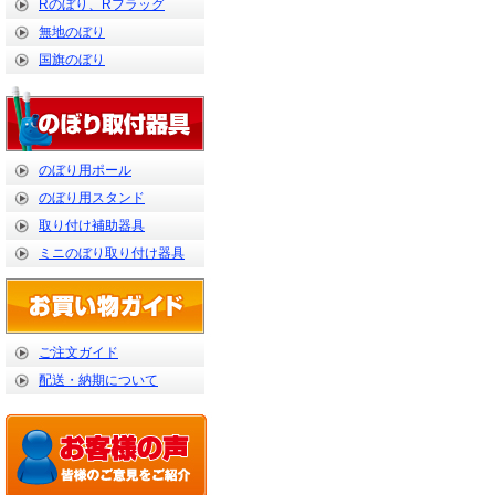
Rのぼり、Rフラッグ
無地のぼり
国旗のぼり
のぼり用ポール
のぼり用スタンド
取り付け補助器具
ミニのぼり取り付け器具
ご注文ガイド
配送・納期について