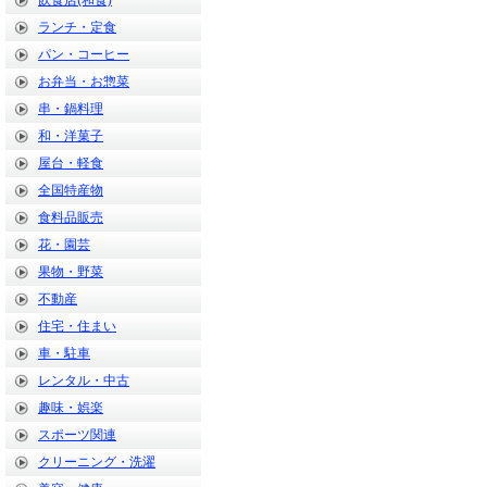
飲食店(和食)
ランチ・定食
パン・コーヒー
お弁当・お惣菜
串・鍋料理
和・洋菓子
屋台・軽食
全国特産物
食料品販売
花・園芸
果物・野菜
不動産
住宅・住まい
車・駐車
レンタル・中古
趣味・娯楽
スポーツ関連
クリーニング・洗濯