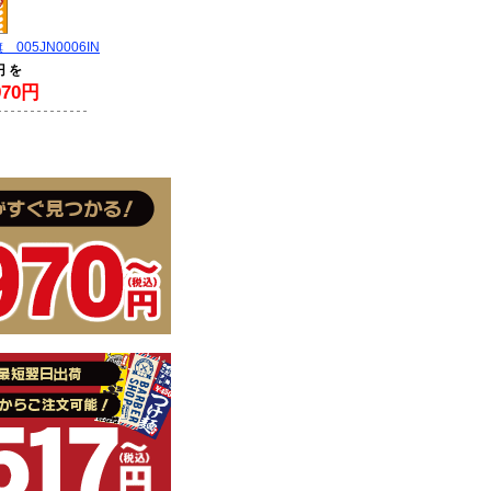
05JN0006IN
円 を
70円