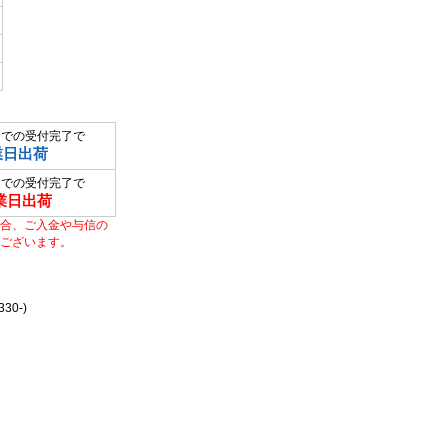
までの受付完了で
業日出荷
までの受付完了で
業日出荷
合、ご入金や与信の
ございます。
0-)