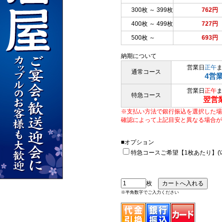
300枚 ～ 399枚
762円
400枚 ～ 499枚
727円
500枚 ～
693円
納期について
営業日
正午
通常コース
4営
営業日
正午
特急コース
翌営
※支払い方法で銀行振込を選択した場
確認によって上記目安と異なる場合が
■オプション
特急コースご希望【1枚あたり】(\33
枚
※半角数字でご入力ください