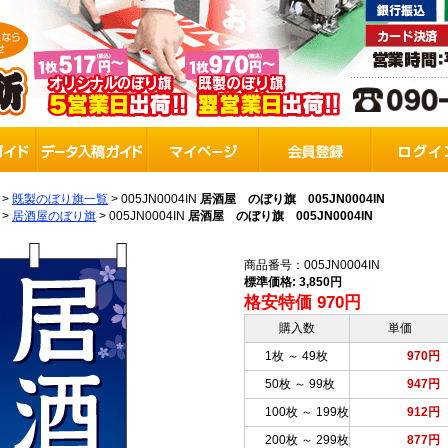
>
既製のぼり旗一覧
>
005JN0004IN
居酒屋 のぼり旗 005JN0004IN
>
居酒屋のぼり旗
>
005JN0004IN
居酒屋 のぼり旗 005JN0004IN
商品番号：005JN0004IN
標準価格: 3,850円
格安特価 970円
購入数
単価
1枚 ～ 49枚
970円
50枚 ～ 99枚
947円
100枚 ～ 199枚
912円
200枚 ～ 299枚
877円