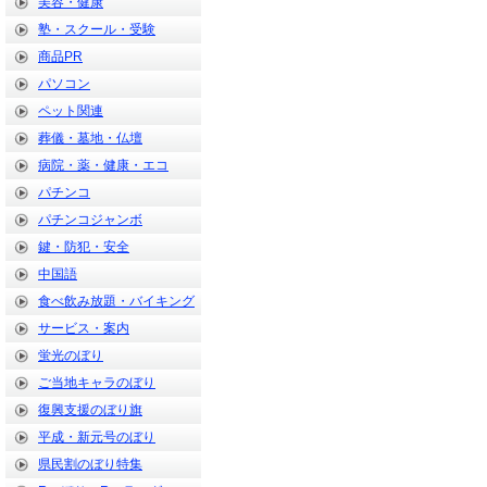
美容・健康
塾・スクール・受験
商品PR
パソコン
ペット関連
葬儀・墓地・仏壇
病院・薬・健康・エコ
パチンコ
パチンコジャンボ
鍵・防犯・安全
中国語
食べ飲み放題・バイキング
サービス・案内
蛍光のぼり
ご当地キャラのぼり
復興支援のぼり旗
平成・新元号のぼり
県民割のぼり特集