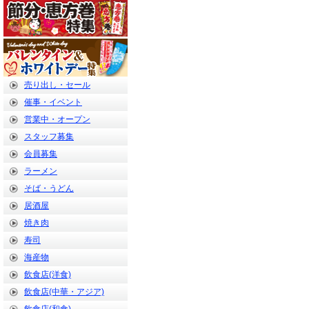
売り出し・セール
催事・イベント
営業中・オープン
スタッフ募集
会員募集
ラーメン
そば・うどん
居酒屋
焼き肉
寿司
海産物
飲食店(洋食)
飲食店(中華・アジア)