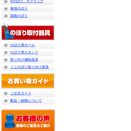
Rのぼり、Rフラッグ
無地のぼり
国旗のぼり
のぼり用ポール
のぼり用スタンド
取り付け補助器具
ミニのぼり取り付け器具
ご注文ガイド
配送・納期について