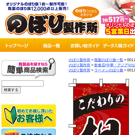
のぼり製作所
>
既製のぼり旗一覧
>
001
のぼり製作所
>
飲食店(中華・アジア)の
のぼり製作所
>
ラーメンのぼり旗
>
001