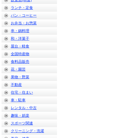
飲食店(和食)
ランチ・定食
パン・コーヒー
お弁当・お惣菜
串・鍋料理
和・洋菓子
屋台・軽食
全国特産物
食料品販売
花・園芸
果物・野菜
不動産
住宅・住まい
車・駐車
レンタル・中古
趣味・娯楽
スポーツ関連
クリーニング・洗濯