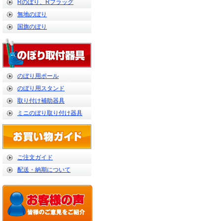
Rのぼり、Rフラッグ
無地のぼり
国旗のぼり
のぼり用ポール
のぼり用スタンド
取り付け補助器具
ミニのぼり取り付け器具
ご注文ガイド
配送・納期について