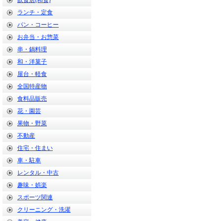
飲食店(和食)
ランチ・定食
パン・コーヒー
お弁当・お惣菜
串・鍋料理
和・洋菓子
屋台・軽食
全国特産物
食料品販売
花・園芸
果物・野菜
不動産
住宅・住まい
車・駐車
レンタル・中古
趣味・娯楽
スポーツ関連
クリーニング・洗濯