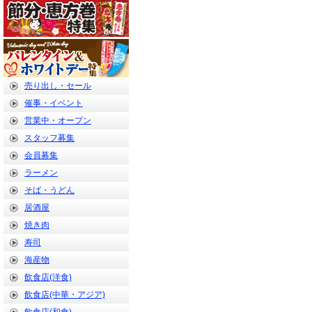
売り出し・セール
催事・イベント
営業中・オープン
スタッフ募集
会員募集
ラーメン
そば・うどん
居酒屋
焼き肉
寿司
海産物
飲食店(洋食)
飲食店(中華・アジア)