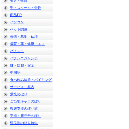
美容・健康
塾・スクール・受験
商品PR
パソコン
ペット関連
葬儀・墓地・仏壇
病院・薬・健康・エコ
パチンコ
パチンコジャンボ
鍵・防犯・安全
中国語
食べ飲み放題・バイキング
サービス・案内
蛍光のぼり
ご当地キャラのぼり
復興支援のぼり旗
平成・新元号のぼり
県民割のぼり特集