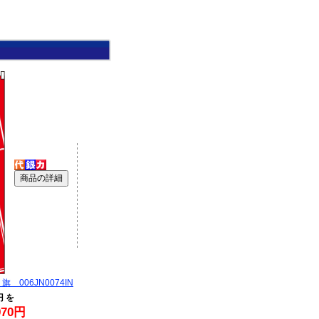
 006JN0074IN
円 を
70円