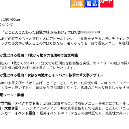
180×60cm
ンポンジ
「とことんこだわった自慢の味 からあげ」のぼり旗 0060069IN
らあげの存在をもっと道行く人にアピールしたい」「食欲をそそる力強いデザインで
ミックな赤文字が映えるこののぼり旗なら、遠くからでも一目で看板メニューを強烈
が選ばれる理由：1枚から驚きの低価格で注文可能
所なら、1枚からの小ロット注文でも圧倒的な低価格を実現。新メニューの追加や限
プロ仕様の販促のぼり旗を導入していただけます。
が選ばれる理由：食欲を刺激するインパクト抜群の筆文字デザイン
る赤い太筆文字の「からあげ」と「とことんこだわった自慢の味」のキャッチコピー
トカラーも効いており、遠目からでも識別しやすく、店舗のこだわり感をしっかり演
用シーン・業種
げ専門店・テイクアウト店：
店頭に設置することで看板メニューを強力にアピール
屋・大衆食堂：
ランチタイムやディナー時の集客看板として活用し、こだわりメニ
チンカー・イベント屋台：
屋外イベントやフェスなどの激戦区でも、視認性の高い