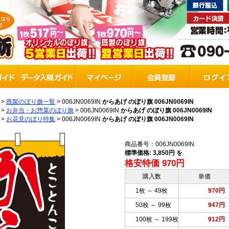
>
既製のぼり旗一覧
>
006JN0069IN
からあげ のぼり旗 006JN0069IN
>
お弁当・お惣菜のぼり旗
>
006JN0069IN
からあげ のぼり旗 006JN0069IN
>
お花見のぼり特集
>
006JN0069IN
からあげ のぼり旗 006JN0069IN
商品番号：006JN0069IN
標準価格: 3,850円 を
格安特価 970円
購入数
単価
1枚 ～ 49枚
970円
50枚 ～ 99枚
947円
100枚 ～ 199枚
912円