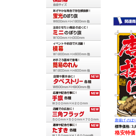
唐揚げ のぼり旗
標準価格: 3,
格安特価