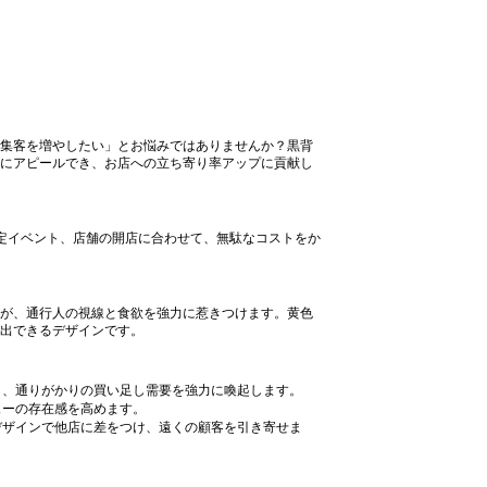
集客を増やしたい」とお悩みではありませんか？黒背
にアピールでき、お店への立ち寄り率アップに貢献し
定イベント、店舗の開店に合わせて、無駄なコストをか
が、通行人の視線と食欲を強力に惹きつけます。黄色
出できるデザインです。
し、通りがかりの買い足し需要を強力に喚起します。
ューの存在感を高めます。
デザインで他店に差をつけ、遠くの顧客を引き寄せま