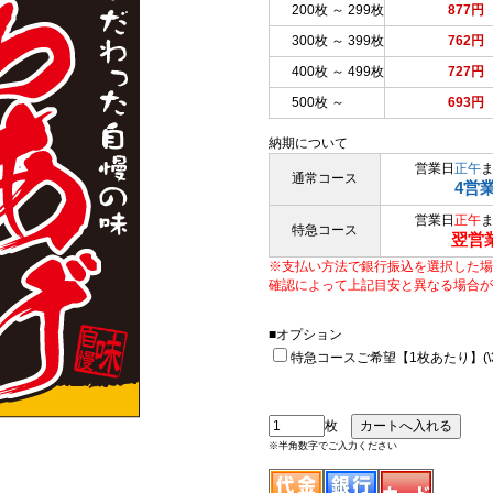
200枚 ～ 299枚
877円
300枚 ～ 399枚
762円
400枚 ～ 499枚
727円
500枚 ～
693円
納期について
営業日
正午
通常コース
4営
営業日
正午
特急コース
翌営
※支払い方法で銀行振込を選択した場
確認によって上記目安と異なる場合が
■オプション
特急コースご希望【1枚あたり】(\33
枚
※半角数字でご入力ください