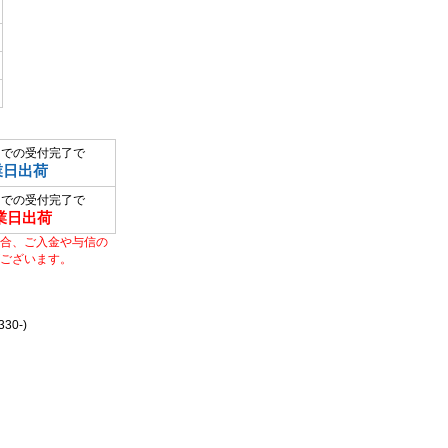
までの受付完了で
業日出荷
までの受付完了で
業日出荷
合、ご入金や与信の
ございます。
0-)