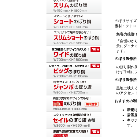
のぼりサイズ：
素材：テトロ
集客力抜群！
「自慢のか
景にダイナ
ます。
のぼり製作所
のぼり製作
けず手軽に
のぼり製作所
黒地に映え
のアクセン
おすすめの利
唐揚
居酒
キッ
す。