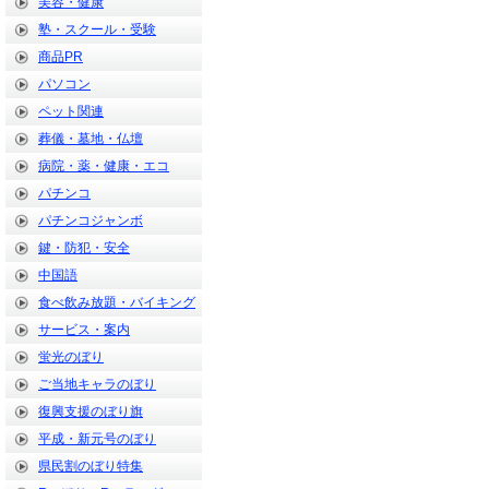
美容・健康
塾・スクール・受験
商品PR
パソコン
ペット関連
葬儀・墓地・仏壇
病院・薬・健康・エコ
パチンコ
パチンコジャンボ
鍵・防犯・安全
中国語
食べ飲み放題・バイキング
サービス・案内
蛍光のぼり
ご当地キャラのぼり
復興支援のぼり旗
平成・新元号のぼり
県民割のぼり特集