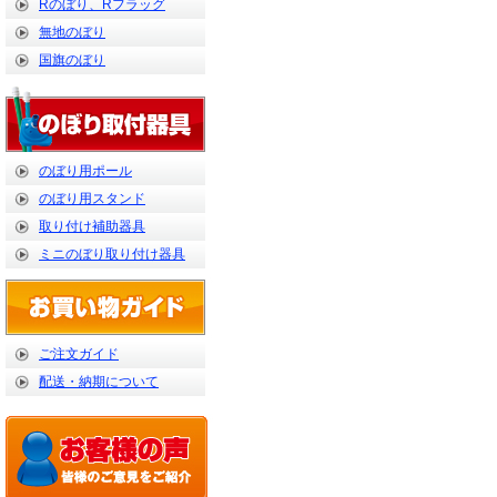
Rのぼり、Rフラッグ
無地のぼり
国旗のぼり
のぼり用ポール
のぼり用スタンド
取り付け補助器具
ミニのぼり取り付け器具
ご注文ガイド
配送・納期について