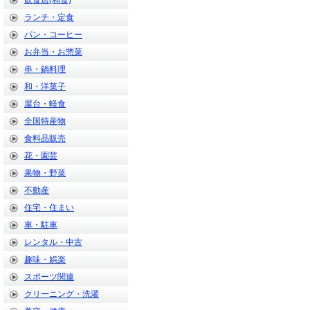
飲食店(和食)
ランチ・定食
パン・コーヒー
お弁当・お惣菜
串・鍋料理
和・洋菓子
屋台・軽食
全国特産物
食料品販売
花・園芸
果物・野菜
不動産
住宅・住まい
車・駐車
レンタル・中古
趣味・娯楽
スポーツ関連
クリーニング・洗濯