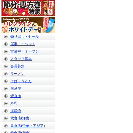
売り出し・セール
催事・イベント
営業中・オープン
スタッフ募集
会員募集
ラーメン
そば・うどん
居酒屋
焼き肉
寿司
海産物
飲食店(洋食)
飲食店(中華・アジア)