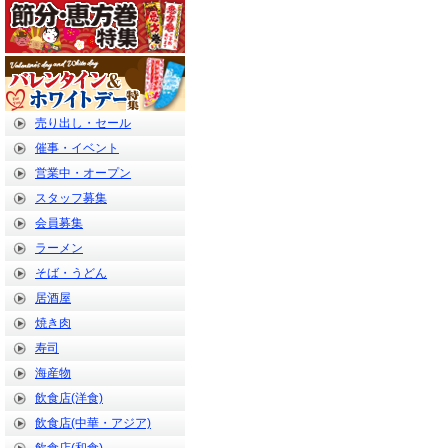
売り出し・セール
催事・イベント
営業中・オープン
スタッフ募集
会員募集
ラーメン
そば・うどん
居酒屋
焼き肉
寿司
海産物
飲食店(洋食)
飲食店(中華・アジア)