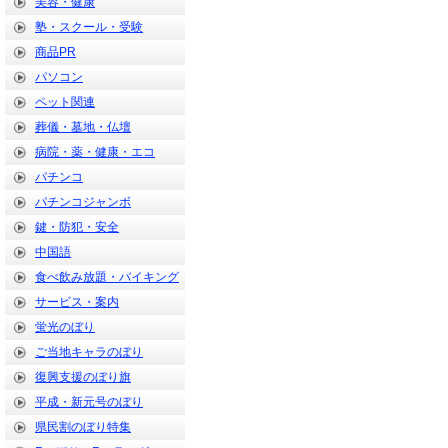
美容・健康
塾・スクール・受験
商品PR
パソコン
ペット関連
葬儀・墓地・仏壇
病院・薬・健康・エコ
パチンコ
パチンコジャンボ
鍵・防犯・安全
中国語
食べ飲み放題・バイキング
サービス・案内
蛍光のぼり
ご当地キャラのぼり
復興支援のぼり旗
平成・新元号のぼり
県民割のぼり特集