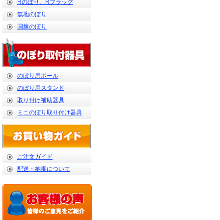
Rのぼり、Rフラッグ
無地のぼり
国旗のぼり
のぼり用ポール
のぼり用スタンド
取り付け補助器具
ミニのぼり取り付け器具
ご注文ガイド
配送・納期について