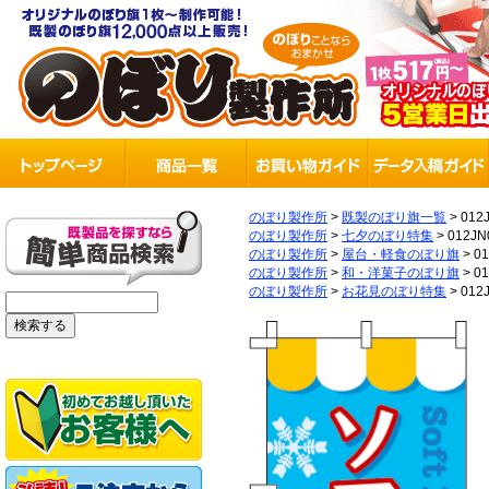
のぼり製作所
>
既製のぼり旗一覧
>
012
のぼり製作所
>
七夕のぼり特集
>
012JN
のぼり製作所
>
屋台・軽食のぼり旗
>
0
のぼり製作所
>
和・洋菓子のぼり旗
>
0
のぼり製作所
>
お花見のぼり特集
>
012