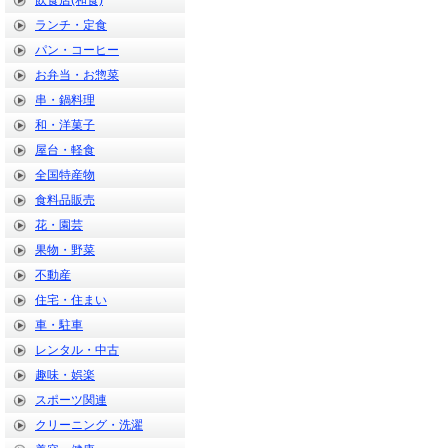
飲食店(和食)
ランチ・定食
パン・コーヒー
お弁当・お惣菜
串・鍋料理
和・洋菓子
屋台・軽食
全国特産物
食料品販売
花・園芸
果物・野菜
不動産
住宅・住まい
車・駐車
レンタル・中古
趣味・娯楽
スポーツ関連
クリーニング・洗濯