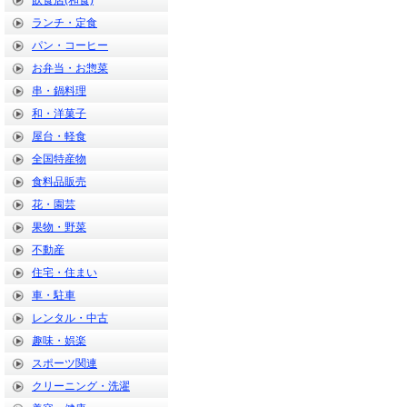
飲食店(和食)
ランチ・定食
パン・コーヒー
お弁当・お惣菜
串・鍋料理
和・洋菓子
屋台・軽食
全国特産物
食料品販売
花・園芸
果物・野菜
不動産
住宅・住まい
車・駐車
レンタル・中古
趣味・娯楽
スポーツ関連
クリーニング・洗濯