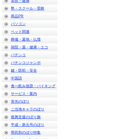
美容・健康
塾・スクール・受験
商品PR
パソコン
ペット関連
葬儀・墓地・仏壇
病院・薬・健康・エコ
パチンコ
パチンコジャンボ
鍵・防犯・安全
中国語
食べ飲み放題・バイキング
サービス・案内
蛍光のぼり
ご当地キャラのぼり
復興支援のぼり旗
平成・新元号のぼり
県民割のぼり特集