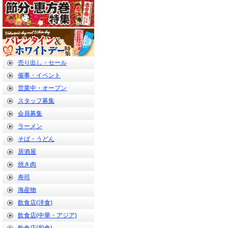
売り出し・セール
催事・イベント
営業中・オープン
スタッフ募集
会員募集
ラーメン
そば・うどん
居酒屋
焼き肉
寿司
海産物
飲食店(洋食)
飲食店(中華・アジア)