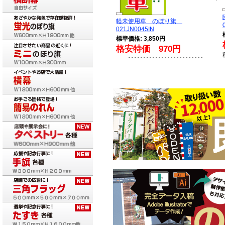
軽未使用車 のぼり旗
021JN0045IN
標準価格: 3,850円
格安特価 970円