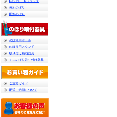
Rのぼり、Rフラッグ
無地のぼり
国旗のぼり
のぼり用ポール
のぼり用スタンド
取り付け補助器具
ミニのぼり取り付け器具
ご注文ガイド
配送・納期について