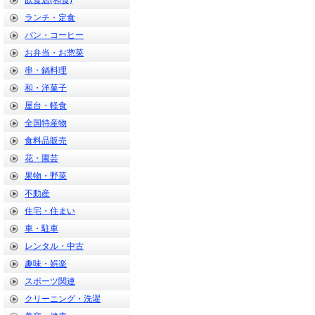
飲食店(和食)
ランチ・定食
パン・コーヒー
お弁当・お惣菜
串・鍋料理
和・洋菓子
屋台・軽食
全国特産物
食料品販売
花・園芸
果物・野菜
不動産
住宅・住まい
車・駐車
レンタル・中古
趣味・娯楽
スポーツ関連
クリーニング・洗濯