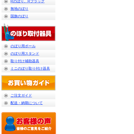
Rのぼり、Rフラッグ
無地のぼり
国旗のぼり
のぼり用ポール
のぼり用スタンド
取り付け補助器具
ミニのぼり取り付け器具
ご注文ガイド
配送・納期について