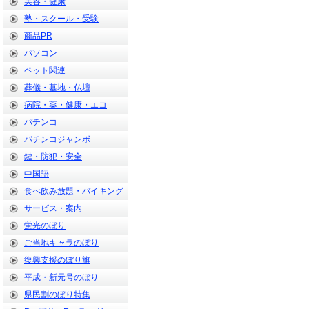
美容・健康
塾・スクール・受験
商品PR
パソコン
ペット関連
葬儀・墓地・仏壇
病院・薬・健康・エコ
パチンコ
パチンコジャンボ
鍵・防犯・安全
中国語
食べ飲み放題・バイキング
サービス・案内
蛍光のぼり
ご当地キャラのぼり
復興支援のぼり旗
平成・新元号のぼり
県民割のぼり特集