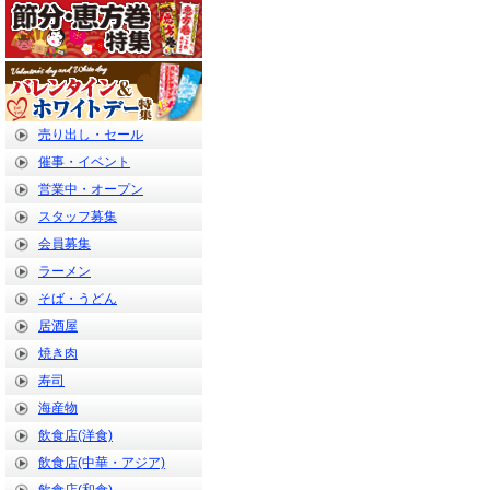
売り出し・セール
催事・イベント
営業中・オープン
スタッフ募集
会員募集
ラーメン
そば・うどん
居酒屋
焼き肉
寿司
海産物
飲食店(洋食)
飲食店(中華・アジア)