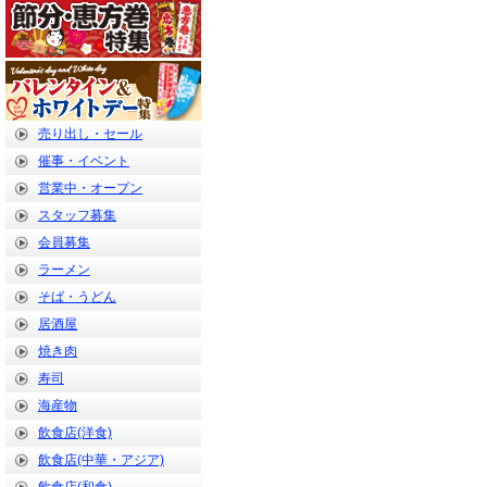
売り出し・セール
催事・イベント
営業中・オープン
スタッフ募集
会員募集
ラーメン
そば・うどん
居酒屋
焼き肉
寿司
海産物
飲食店(洋食)
飲食店(中華・アジア)