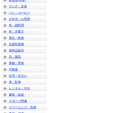
飲食店(和食)
ランチ・定食
パン・コーヒー
お弁当・お惣菜
串・鍋料理
和・洋菓子
屋台・軽食
全国特産物
食料品販売
花・園芸
果物・野菜
不動産
住宅・住まい
車・駐車
レンタル・中古
趣味・娯楽
スポーツ関連
クリーニング・洗濯