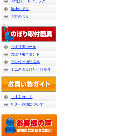
Rのぼり、Rフラッグ
無地のぼり
国旗のぼり
のぼり用ポール
のぼり用スタンド
取り付け補助器具
ミニのぼり取り付け器具
ご注文ガイド
配送・納期について