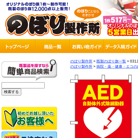
のぼり製作所
>
既製のぼり旗一覧
>
031
のぼり製作所
>
病院・薬・健康・エコの