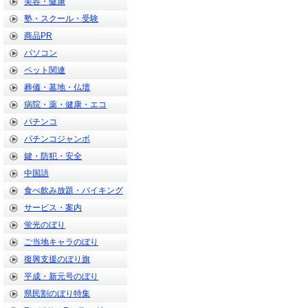
美容・健康
塾・スクール・受験
商品PR
パソコン
ペット関連
葬儀・墓地・仏壇
病院・薬・健康・エコ
パチンコ
パチンコジャンボ
鍵・防犯・安全
中国語
食べ飲み放題・バイキング
サービス・案内
蛍光のぼり
ご当地キャラのぼり
復興支援のぼり旗
平成・新元号のぼり
県民割のぼり特集