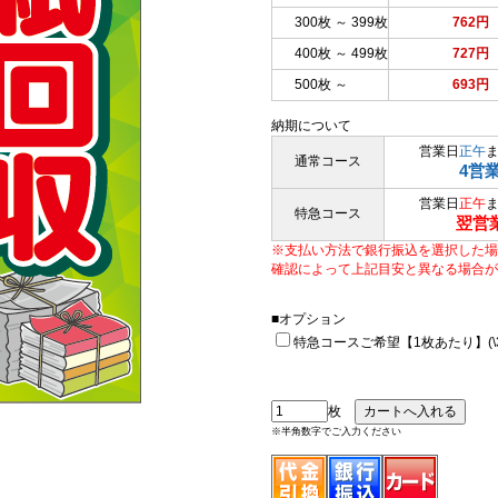
300枚 ～ 399枚
762円
400枚 ～ 499枚
727円
500枚 ～
693円
納期について
営業日
正午
通常コース
4営
営業日
正午
特急コース
翌営
※支払い方法で銀行振込を選択した場
確認によって上記目安と異なる場合が
■オプション
特急コースご希望【1枚あたり】(\33
枚
※半角数字でご入力ください