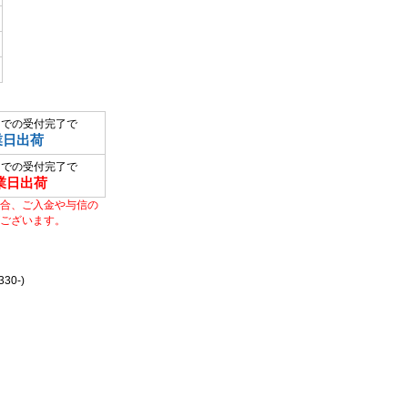
までの受付完了で
業日出荷
までの受付完了で
業日出荷
合、ご入金や与信の
ございます。
0-)