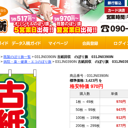
>
既製のぼり旗一覧
>
031JN0390IN
古紙回収 のぼり旗 031JN0390IN
>
病院・薬・健康・エコのぼり旗
>
031JN0390IN
古紙回収 のぼり旗 031JN039
商品番号：031JN0390IN
標準価格: 3,423円 を
格安特価 970円
購入数
単価
1枚 ～ 49枚
970円
50枚 ～ 99枚
947円
100枚 ～ 199枚
912円
200枚 ～ 299枚
877円