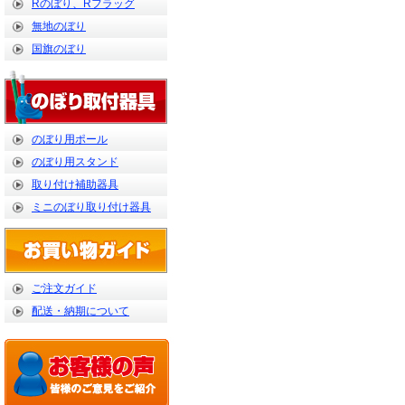
Rのぼり、Rフラッグ
無地のぼり
国旗のぼり
のぼり用ポール
のぼり用スタンド
取り付け補助器具
ミニのぼり取り付け器具
ご注文ガイド
配送・納期について