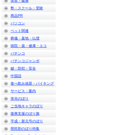
美容・健康
塾・スクール・受験
商品PR
パソコン
ペット関連
葬儀・墓地・仏壇
病院・薬・健康・エコ
パチンコ
パチンコジャンボ
鍵・防犯・安全
中国語
食べ飲み放題・バイキング
サービス・案内
蛍光のぼり
ご当地キャラのぼり
復興支援のぼり旗
平成・新元号のぼり
県民割のぼり特集