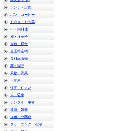
飲食店(和食)
ランチ・定食
パン・コーヒー
お弁当・お惣菜
串・鍋料理
和・洋菓子
屋台・軽食
全国特産物
食料品販売
花・園芸
果物・野菜
不動産
住宅・住まい
車・駐車
レンタル・中古
趣味・娯楽
スポーツ関連
クリーニング・洗濯