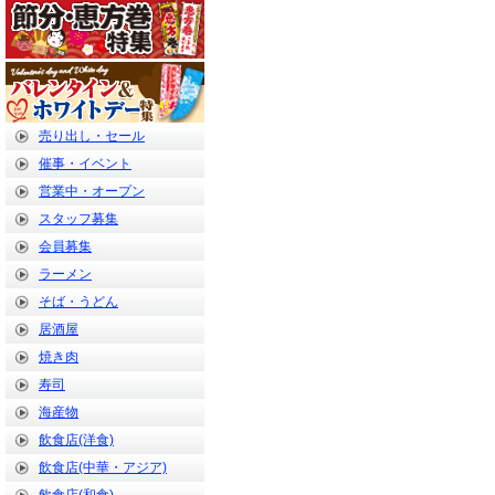
売り出し・セール
催事・イベント
営業中・オープン
スタッフ募集
会員募集
ラーメン
そば・うどん
居酒屋
焼き肉
寿司
海産物
飲食店(洋食)
飲食店(中華・アジア)