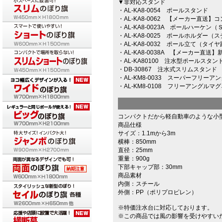
▼非対応スタンド
・AL-KA8-0054 ポールスタンド
・AL-KA8-0062 【メーカー直送】
・AL-KA8-0023A ポールハーケン（
・AL-KA8-0025 ポールホルダー（
・AL-KA8-0032 ポール立て（タイ
・AL-KA8-0038A 【メーカー直
・AL-KA80100 注水型ポールスタ
・DB-30867 注水式スリムスタンド
・AL-KM8-0033 スーパーフリー
・AL-KM8-0108 フリーアングルマ
コンパクトだから軽自動車のような小
商品仕様
サイズ：1.1mから3m
横棒：850mm
直径：25mm
重量：900g
下部キャップ部：30mm
商品素材
内側：スチール
外側：PP（ポリプロピレン）
※特価注水台に対応しております。
※この商品では風の影響を受けやすいた