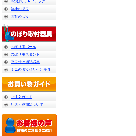
Rのぼり、Rフラッグ
無地のぼり
国旗のぼり
のぼり用ポール
のぼり用スタンド
取り付け補助器具
ミニのぼり取り付け器具
ご注文ガイド
配送・納期について