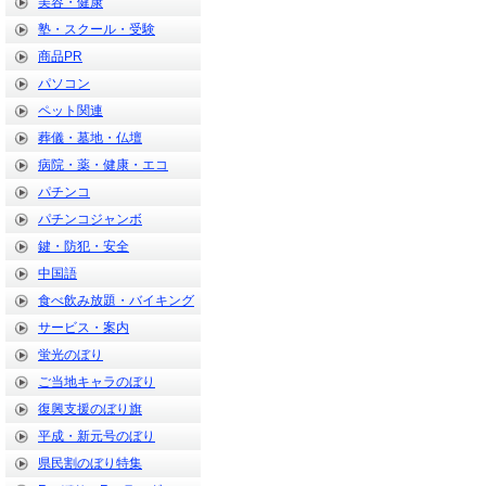
美容・健康
塾・スクール・受験
商品PR
パソコン
ペット関連
葬儀・墓地・仏壇
病院・薬・健康・エコ
パチンコ
パチンコジャンボ
鍵・防犯・安全
中国語
食べ飲み放題・バイキング
サービス・案内
蛍光のぼり
ご当地キャラのぼり
復興支援のぼり旗
平成・新元号のぼり
県民割のぼり特集