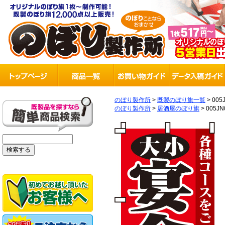
のぼり製作所
>
既製のぼり旗一覧
>
005
のぼり製作所
>
居酒屋のぼり旗
>
005JN