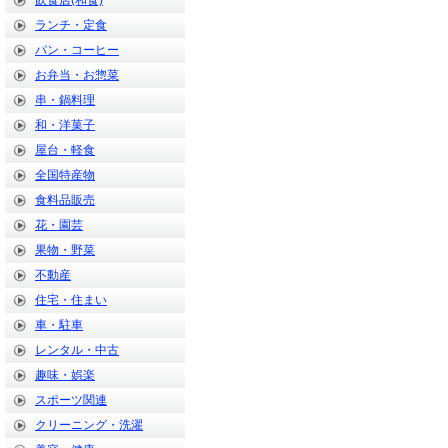
飲食店(和食)
ランチ・定食
パン・コーヒー
お弁当・お惣菜
串・鍋料理
和・洋菓子
屋台・軽食
全国特産物
食料品販売
花・園芸
果物・野菜
不動産
住宅・住まい
車・駐車
レンタル・中古
趣味・娯楽
スポーツ関連
クリーニング・洗濯