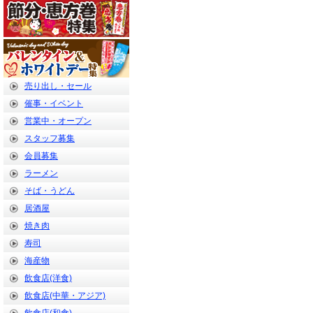
売り出し・セール
催事・イベント
営業中・オープン
スタッフ募集
会員募集
ラーメン
そば・うどん
居酒屋
焼き肉
寿司
海産物
飲食店(洋食)
飲食店(中華・アジア)