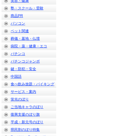
美容・健康
塾・スクール・受験
商品PR
パソコン
ペット関連
葬儀・墓地・仏壇
病院・薬・健康・エコ
パチンコ
パチンコジャンボ
鍵・防犯・安全
中国語
食べ飲み放題・バイキング
サービス・案内
蛍光のぼり
ご当地キャラのぼり
復興支援のぼり旗
平成・新元号のぼり
県民割のぼり特集