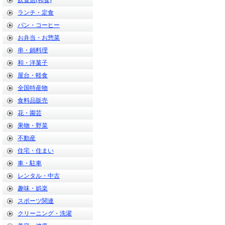
飲食店(和食)
ランチ・定食
パン・コーヒー
お弁当・お惣菜
串・鍋料理
和・洋菓子
屋台・軽食
全国特産物
食料品販売
花・園芸
果物・野菜
不動産
住宅・住まい
車・駐車
レンタル・中古
趣味・娯楽
スポーツ関連
クリーニング・洗濯