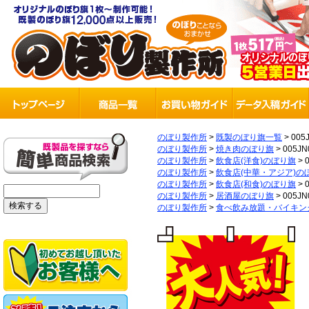
のぼり製作所
>
既製のぼり旗一覧
>
005
のぼり製作所
>
焼き肉のぼり旗
>
005JN
のぼり製作所
>
飲食店(洋食)のぼり旗
>
のぼり製作所
>
飲食店(中華・アジア)の
のぼり製作所
>
飲食店(和食)のぼり旗
>
のぼり製作所
>
居酒屋のぼり旗
>
005JN
のぼり製作所
>
食べ飲み放題・バイキン