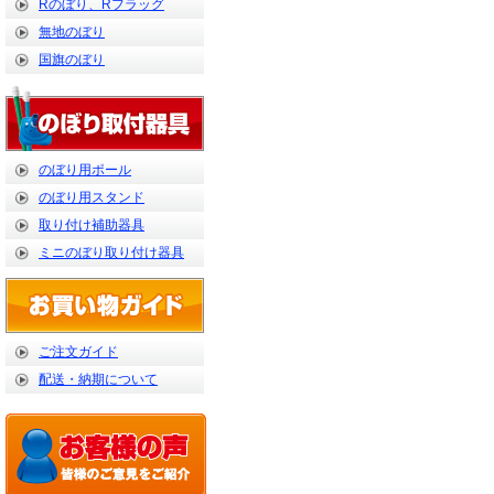
Rのぼり、Rフラッグ
無地のぼり
国旗のぼり
のぼり用ポール
のぼり用スタンド
取り付け補助器具
ミニのぼり取り付け器具
ご注文ガイド
配送・納期について