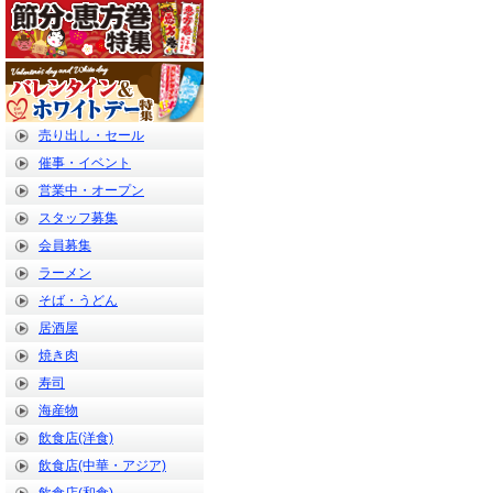
売り出し・セール
催事・イベント
営業中・オープン
スタッフ募集
会員募集
ラーメン
そば・うどん
居酒屋
焼き肉
寿司
海産物
飲食店(洋食)
飲食店(中華・アジア)