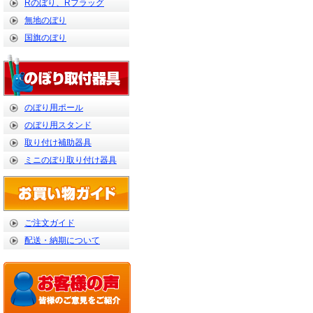
Rのぼり、Rフラッグ
無地のぼり
国旗のぼり
のぼり用ポール
のぼり用スタンド
取り付け補助器具
ミニのぼり取り付け器具
ご注文ガイド
配送・納期について