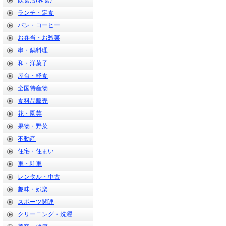
飲食店(和食)
ランチ・定食
パン・コーヒー
お弁当・お惣菜
串・鍋料理
和・洋菓子
屋台・軽食
全国特産物
食料品販売
花・園芸
果物・野菜
不動産
住宅・住まい
車・駐車
レンタル・中古
趣味・娯楽
スポーツ関連
クリーニング・洗濯