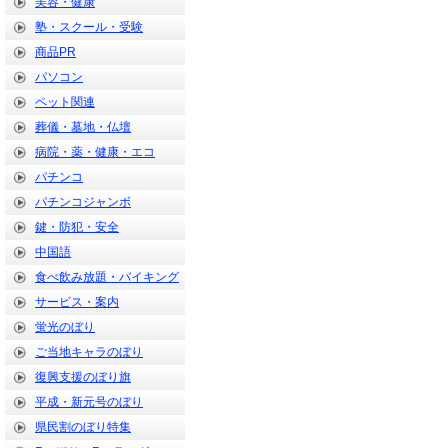
美容・健康
塾・スクール・受験
商品PR
パソコン
ペット関連
葬儀・墓地・仏壇
病院・薬・健康・エコ
パチンコ
パチンコジャンボ
鍵・防犯・安全
中国語
食べ飲み放題・バイキング
サービス・案内
蛍光のぼり
ご当地キャラのぼり
復興支援のぼり旗
平成・新元号のぼり
県民割のぼり特集