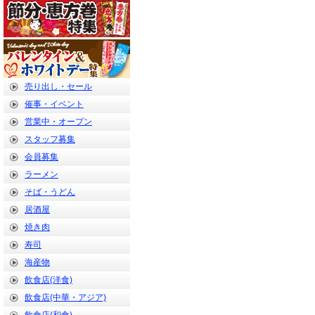
売り出し・セール
催事・イベント
営業中・オープン
スタッフ募集
会員募集
ラーメン
そば・うどん
居酒屋
焼き肉
寿司
海産物
飲食店(洋食)
飲食店(中華・アジア)