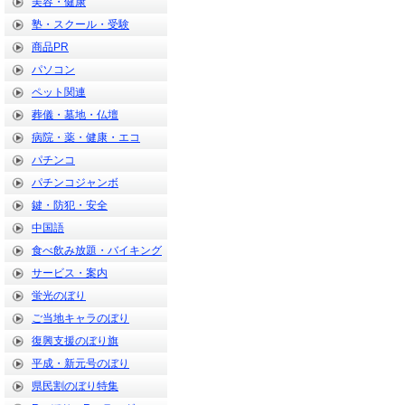
美容・健康
塾・スクール・受験
商品PR
パソコン
ペット関連
葬儀・墓地・仏壇
病院・薬・健康・エコ
パチンコ
パチンコジャンボ
鍵・防犯・安全
中国語
食べ飲み放題・バイキング
サービス・案内
蛍光のぼり
ご当地キャラのぼり
復興支援のぼり旗
平成・新元号のぼり
県民割のぼり特集