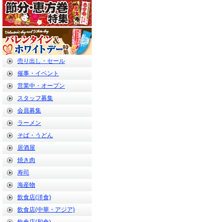
売り出し・セール
催事・イベント
営業中・オープン
スタッフ募集
会員募集
ラーメン
そば・うどん
居酒屋
焼き肉
寿司
海産物
飲食店(洋食)
飲食店(中華・アジア)