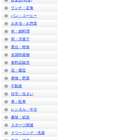
飲食店(和食)
ランチ・定食
パン・コーヒー
お弁当・お惣菜
串・鍋料理
和・洋菓子
屋台・軽食
全国特産物
食料品販売
花・園芸
果物・野菜
不動産
住宅・住まい
車・駐車
レンタル・中古
趣味・娯楽
スポーツ関連
クリーニング・洗濯