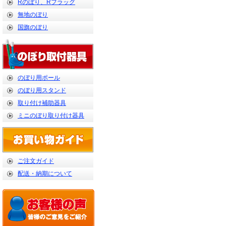
Rのぼり、Rフラッグ
無地のぼり
国旗のぼり
のぼり用ポール
のぼり用スタンド
取り付け補助器具
ミニのぼり取り付け器具
ご注文ガイド
配送・納期について