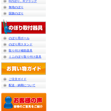
Rのぼり、Rフラッグ
無地のぼり
国旗のぼり
のぼり用ポール
のぼり用スタンド
取り付け補助器具
ミニのぼり取り付け器具
ご注文ガイド
配送・納期について