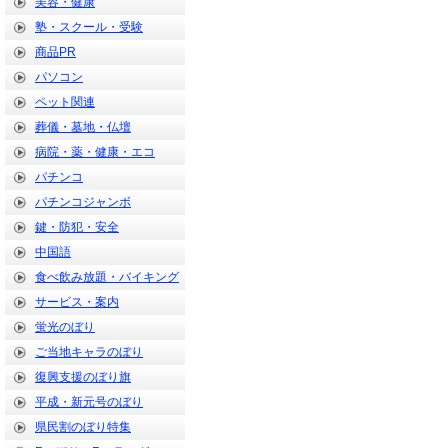
美容・健康
塾・スクール・受験
商品PR
パソコン
ペット関連
葬儀・墓地・仏壇
病院・薬・健康・エコ
パチンコ
パチンコジャンボ
鍵・防犯・安全
中国語
食べ飲み放題・バイキング
サービス・案内
蛍光のぼり
ご当地キャラのぼり
復興支援のぼり旗
平成・新元号のぼり
県民割のぼり特集