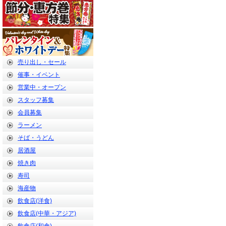
売り出し・セール
催事・イベント
営業中・オープン
スタッフ募集
会員募集
ラーメン
そば・うどん
居酒屋
焼き肉
寿司
海産物
飲食店(洋食)
飲食店(中華・アジア)