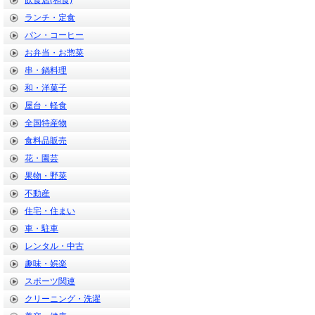
飲食店(和食)
ランチ・定食
パン・コーヒー
お弁当・お惣菜
串・鍋料理
和・洋菓子
屋台・軽食
全国特産物
食料品販売
花・園芸
果物・野菜
不動産
住宅・住まい
車・駐車
レンタル・中古
趣味・娯楽
スポーツ関連
クリーニング・洗濯