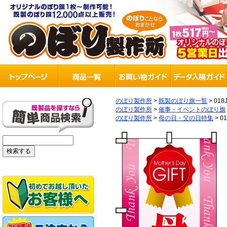
のぼり製作所
>
既製のぼり旗一覧
>
018
のぼり製作所
>
催事・イベントのぼり旗
のぼり製作所
>
母の日・父の日特集
>
0