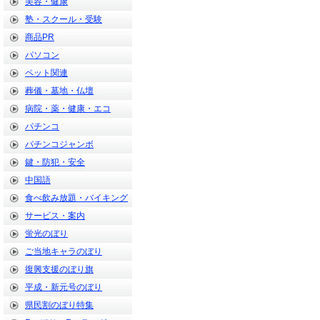
美容・健康
塾・スクール・受験
商品PR
パソコン
ペット関連
葬儀・墓地・仏壇
病院・薬・健康・エコ
パチンコ
パチンコジャンボ
鍵・防犯・安全
中国語
食べ飲み放題・バイキング
サービス・案内
蛍光のぼり
ご当地キャラのぼり
復興支援のぼり旗
平成・新元号のぼり
県民割のぼり特集