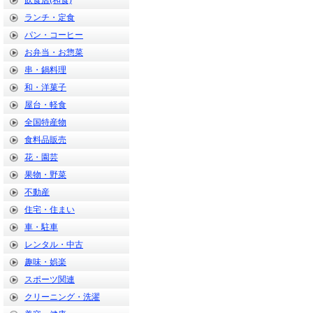
飲食店(和食)
ランチ・定食
パン・コーヒー
お弁当・お惣菜
串・鍋料理
和・洋菓子
屋台・軽食
全国特産物
食料品販売
花・園芸
果物・野菜
不動産
住宅・住まい
車・駐車
レンタル・中古
趣味・娯楽
スポーツ関連
クリーニング・洗濯