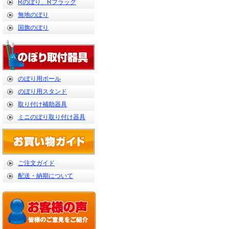
Rのぼり、Rフラッグ
無地のぼり
国旗のぼり
のぼり用ポール
のぼり用スタンド
取り付け補助器具
ミニのぼり取り付け器具
ご注文ガイド
配送・納期について