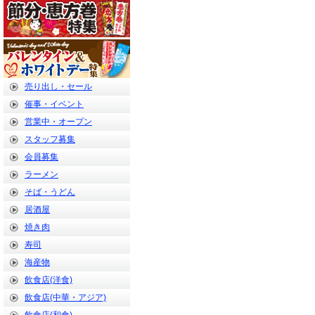
売り出し・セール
催事・イベント
営業中・オープン
スタッフ募集
会員募集
ラーメン
そば・うどん
居酒屋
焼き肉
寿司
海産物
飲食店(洋食)
飲食店(中華・アジア)